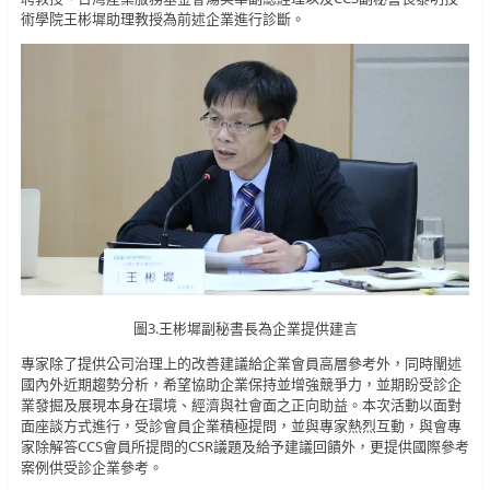
術學院王彬墀助理教授為前述企業進行診斷。
圖3.王彬墀副秘書長為企業提供建言
專家除了提供公司治理上的改善建議給企業會員高層參考外，同時闡述
國內外近期趨勢分析，希望協助企業保持並增強競爭力，並期盼受診企
業發掘及展現本身在環境、經濟與社會面之正向助益。本次活動以面對
面座談方式進行，受診會員企業積極提問，並與專家熱烈互動，與會專
家除解答CCS會員所提問的CSR議題及給予建議回饋外，更提供國際參考
案例供受診企業參考。