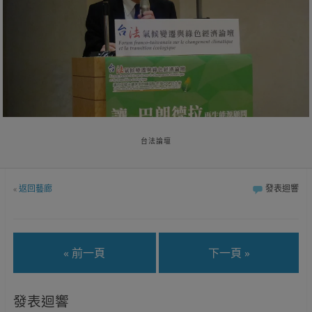
台法論壇
«
返回藝廊
發表迴響
« 前一頁
下一頁 »
發表迴響