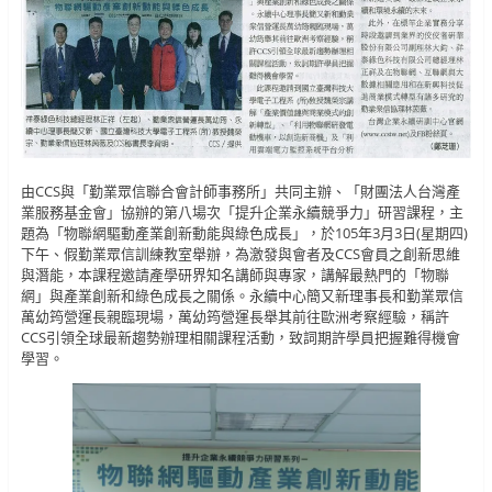
由CCS與「勤業眾信聯合會計師事務所」共同主辦、「財團法人台灣產
業服務基金會」協辦的第八場次「提升企業永續競爭力」研習課程，主
題為「物聯網驅動產業創新動能與綠色成長」，於105年3月3日(星期四)
下午、假勤業眾信訓練教室舉辦，為激發與會者及CCS會員之創新思維
與潛能，本課程邀請產學研界知名講師與專家，講解最熱門的「物聯
網」與產業創新和綠色成長之關係。永續中心簡又新理事長和勤業眾信
萬幼筠營運長親臨現場，萬幼筠營運長舉其前往歐洲考察經驗，稱許
CCS引領全球最新趨勢辦理相關課程活動，致詞期許學員把握難得機會
學習。