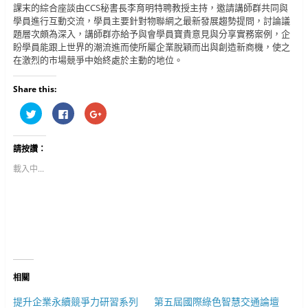
課末的綜合座談由CCS秘書長李育明特聘教授主持，邀請講師群共同與
學員進行互動交流，學員主要針對物聯網之最新發展趨勢提問，討論議
題層次頗為深入，講師群亦給予與會學員寶貴意見與分享實務案例，企
盼學員能跟上世界的潮流進而使所屬企業脫穎而出與創造新商機，使之
在激烈的市場競爭中始終處於主動的地位。
Share this:
分
按
按
享
一
一
到
下
下
T
以
以
w
分
分
請按讚：
i
享
享
t
至
到
t
F
G
載入中...
e
a
o
r
c
o
(
e
g
在
b
l
新
o
e
視
o
+
窗
k
(
中
(
在
開
在
新
啟
新
視
)
視
窗
窗
中
中
開
相關
開
啟
啟
)
)
提升企業永續競爭力研習系列
第五屆國際綠色智慧交通論壇