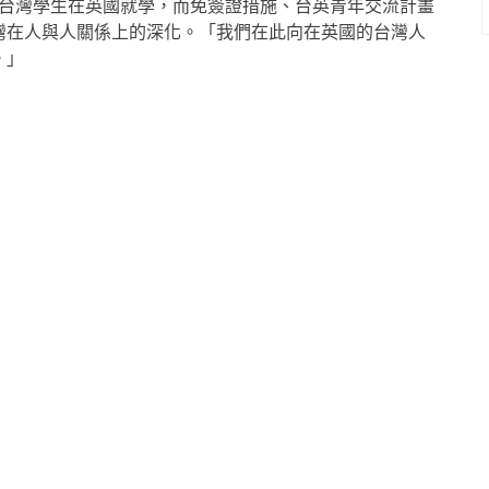
名台灣學生在英國就學，而免簽證措施、台英青年交流計畫
灣在人與人關係上的深化。「我們在此向在英國的台灣人
。」