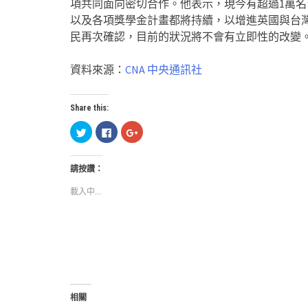
項共同面向密切合作。他表示，現今有超過1萬
以及各項獎學金計畫都將持續，以增進英國與台
民再次確認，目前的狀況將不會有立即性的改變
資料來源：
CNA 中央通訊社
Share this:
分
按
按
享
一
一
到
下
下
Twitter(在
以
以
新
分
分
請按讚：
視
享
享
窗
至
到
中
Facebook(在
Google+
載入中...
開
新
(在
啟)
視
新
窗
視
中
窗
開
中
啟)
開
啟)
相關