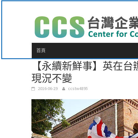
Skip
to
content
首頁
【永續新鮮事】英在台
現況不變
2016-06-29
ccstw4895