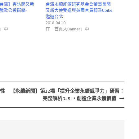
台灣】專訪簡又新
台灣永續能源研究基金會董事長簡
脫歐公投衝擊-
又新大使受邀與英國官員騎乘Ubike
遨遊台北
2018-04-10
」中
在「首頁大Banner」中
合性
【永續新聞】第12場「提升企業永續競爭力」研習：
完整解析DJSI，創造企業永續價值