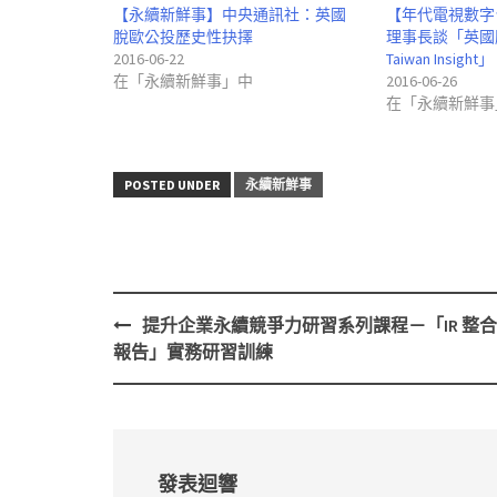
【永續新鮮事】中央通訊社：英國
【年代電視數字
脫歐公投歷史性抉擇
理事長談「英國
2016-06-22
Taiwan Insight」
在「永續新鮮事」中
2016-06-26
在「永續新鮮事
POSTED UNDER
永續新鮮事
提升企業永續競爭力研習系列課程－「IR 整
Post
報告」實務研習訓練
navigation
發表迴響