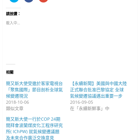
享
一
一
到
下
下
T
以
以
w
分
分
請按讚：
i
享
享
t
至
到
t
F
G
載入中...
e
a
o
r
c
o
(
e
g
在
b
l
新
o
e
視
o
+
窗
k
(
中
(
在
開
在
新
啟
新
視
)
視
窗
窗
中
中
開
相關
開
啟
啟
)
)
簡又新大使受邀於客家電視台
【永續新聞】美國與中國大陸
「聚焦國際」節目剖析全球氣
正式聯合批准巴黎協定 全球
候變遷現況
氣候變遷協議邁出重要一步
2018-10-06
2016-09-05
類似文章
在「永續新鮮事」中
簡又新大使一行於COP 24期
間拜會波蘭煤炭化工程序研究
所( IChPW) 就氣候變遷議題
及未來合作廣泛交換意見