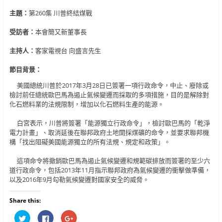
主題：
第260集 川普終結煤戰
受訪者：
本會簡又新董事長
主持人：
客家電視台 向盛言先生
節目背景：
美國總統川普於2017年3月28日已簽署一項行政命令，中止、廢除或
檢討前任總統歐巴馬為遏止氣候變遷而採取的多項措施，目的是解除對
化石燃料業的法規限制，增加以化石燃料生產的能源。
白宮表示，川普將簽署「能源獨立行政命令」，檢討歐巴馬的「乾淨
電力計畫」、取消延後在聯邦政府土地開採煤礦的命令，並要求聯邦機
構「找出阻礙美國能源獨立的所有法規、規定和政策」。
這項命令將撤銷歐巴馬為遏止氣候變遷和規範碳排放而簽署的至少六
道行政命令，包括2013年11月指示聯邦政府為氣候變遷的衝擊做準備，
以及2016年9月勾勒氣候變遷對國家安全的威脅。
Share this:
分
按
按