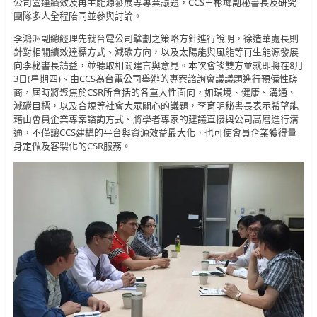
公司營運績效及再生能源發展等專業議題，CCS王彬墀副秘書長及研究
團隊多人全程陪同並參與討論。
李鴻洲副總經理先就台電公司擘劃之策略方針進行說明，徐造華處長則
針對相關績效達標方式、減碳方向，以及太陽能與風能等再生能源發展
向李秘書長請益，並聽取相關建言與意見。本次會談雙方並就即將在8月
3日(星期四)、由CCS為台電公司舉辦的專案諮詢會議議題進行預備性磋
商，屆時將聚焦於CSR所含括的各重大性面向，如環境、健康、溝通、
減碳目標，以及合規等社會大眾關心的議題，李育明秘書長表示希望能
藉由會員企業專案諮詢方式、將學者專家的建議直接與公司高層進行溝
通，不僅讓CCS建構的平台與資源效益最大化，也可使會員企業獲得量
身定做及客製化的CSR服務。