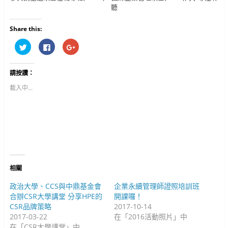
聽
Share this:
分
按
按
享
一
一
到
下
下
T
以
以
w
分
分
請按讚：
i
享
享
t
至
到
t
F
G
載入中...
e
a
o
r
c
o
(
e
g
在
b
l
新
o
e
視
o
+
窗
k
(
中
(
在
開
在
新
啟
新
視
)
視
窗
窗
中
中
開
相關
開
啟
啟
)
)
政治大學、CCS與中鼎基金會
企業永續管理師證照培訓班
合辦CSR大學講堂 分享HPE的
開課囉！
CSR品牌策略
2017-10-14
2017-03-22
在「2016活動照片」中
在「CSR大學講堂」中