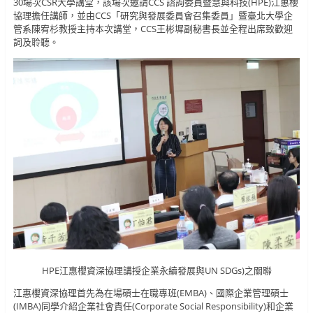
30場次CSR大學講堂，該場次邀請CCS 諮詢委員暨慧與科技(HPE)江惠櫻
協理擔任講師，並由CCS「研究與發展委員會召集委員」暨臺北大學企
管系陳宥杉教授主持本次講堂，CCS王彬墀副秘書長並全程出席致歡迎
詞及聆聽。
HPE江惠櫻資深協理講授企業永續發展與UN SDGs)之關聯
江惠櫻資深協理首先為在場碩士在職專班(EMBA)、國際企業管理碩士
(IMBA)同學介紹企業社會責任(Corporate Social Responsibility)和企業