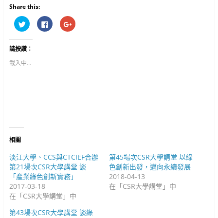
Share this:
分
按
按
享
一
一
到
下
下
T
以
以
w
分
分
請按讚：
i
享
享
t
至
到
t
F
G
載入中...
e
a
o
r
c
o
(
e
g
在
b
l
新
o
e
視
o
+
窗
k
(
中
(
在
開
在
新
啟
新
視
)
視
窗
窗
中
中
開
相關
開
啟
啟
)
)
淡江大學、CCS與CTCIEF合辦
第45場次CSR大學講堂 以綠
第21場次CSR大學講堂 談
色創新出發，邁向永續發展
「產業綠色創新實務」
2018-04-13
2017-03-18
在「CSR大學講堂」中
在「CSR大學講堂」中
第43場次CSR大學講堂 談綠