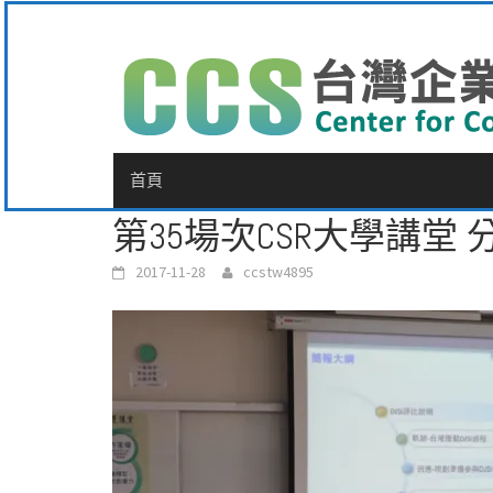
Skip
to
content
首頁
第35場次CSR大學講堂 分
2017-11-28
ccstw4895