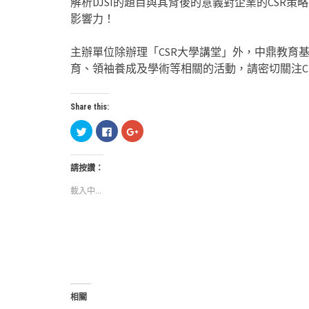
解析DJSI的題目與其背後的意義對企業的CSR策
影響力！
主辦單位除辦理「CSR大學講堂」外，中鼎教育
育、領袖養成及學術等相關的活動，請密切關注CTC
Share this:
分
按
按
享
一
一
到
下
下
Twitter(在
以
以
新
分
分
請按讚：
視
享
享
窗
至
到
中
Facebook(在
Google+
載入中...
開
新
(在
啟)
視
新
窗
視
中
窗
開
中
啟)
開
啟)
相關