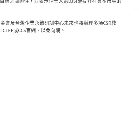
略目標之關聯性，並表示企業入選DJSI能提升在資本市場的
基金會及台灣企業永續研訓中心未來也將辦理多項CSR教
I EF或CCS官網，以免向隅。