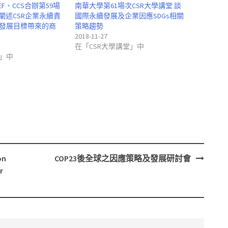
EF、CCS合辦第59場
南華大學第61場次CSR大學講堂 談
 闡述CSR企業永續責
國際永續發展及企業因應SDGs相關
發展目標帶來的商
策略趨勢
2018-11-27
在「CSR大學講堂」中
」中
on
COP23後全球之因應策略及發展研討會
r