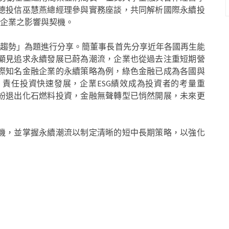
德投信巫慧燕總經理參與實務座談，共同解析國際永續投
對企業之影響與契機。
況與趨勢」為題進行分享。簡董事長首先分享近年各國再生能
顯見追求永續發展已蔚為潮流，企業也從過去注重短期營
際知名金融企業的永續策略為例，綠色金融已成為各國與
責任投資快速發展，企業ESG績效成為投資者的考量重
紛退出化石燃料投資，金融無聲轉型已悄然開展，未來更
機，並掌握永續潮流以制定清晰的短中長期策略，以強化