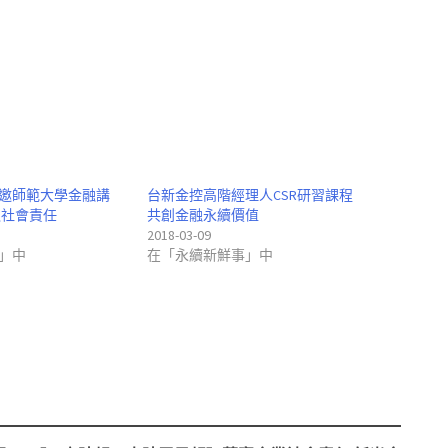
邀師範大學金融講
台新金控高階經理人CSR研習課程
之社會責任
共創金融永續價值
2018-03-09
」中
在「永續新鮮事」中