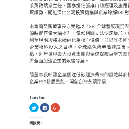
系黃啟瑞系主任、國泰投信張雍川總經理及施羅
資趨勢，期能深化台灣投資機構與企業瞭解SRI 
本會簡又新董事長亦受邀以「SRI 全球發展現
源裝置容量大幅提升、氣候相關立法快速增加，
利至現階段將永續內化為核心價值，並以許多國
企業積極投入之目標，全球綠色債券高速成長、
點，近年世界最大投資集團與全球保險巨擘等紛
將全面加速企業的永續發展。
簡董事長呼籲企業關注低碳經濟帶來的風險與商
企業ESG發展量能、開創台灣永續榮景。
Share this:
分
按
按
享
一
一
到
下
下
Twitter(在
以
以
新
分
分
請按讚：
視
享
享
窗
至
到