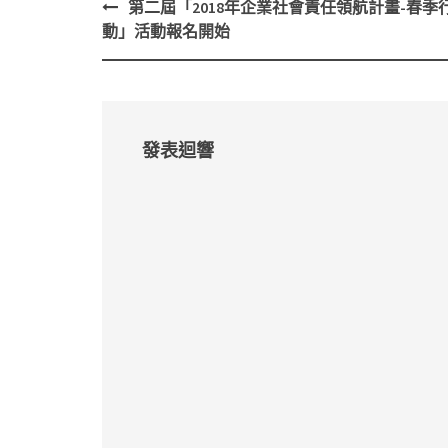
第二屆「2018年企業社會責任領航計畫-春季
Post
動」活動報名開始
navigation
發表迴響