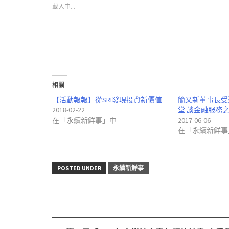
中
Facebook(在
Google+
載入中...
開
新
(在
啟)
視
新
窗
視
中
窗
開
中
啟)
開
啟)
相關
【活動報報】從SRI發現投資新價值
簡又新董事長受
2018-02-22
堂 談金融服務
在「永續新鮮事」中
2017-06-06
在「永續新鮮事
POSTED UNDER
永續新鮮事