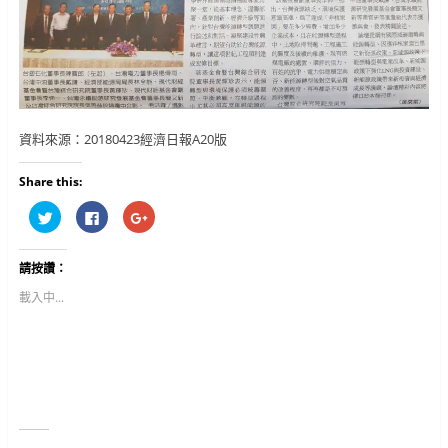
資料來源：20180423經濟日報A20版
Share this:
分
按
按
享
一
一
到
下
下
T
以
以
w
分
分
請按讚：
i
享
享
t
至
到
t
F
G
載入中...
e
a
o
r
c
o
(
e
g
在
b
l
新
o
e
視
o
+
窗
k
(
中
(
在
開
在
新
啟
新
視
)
視
窗
窗
中