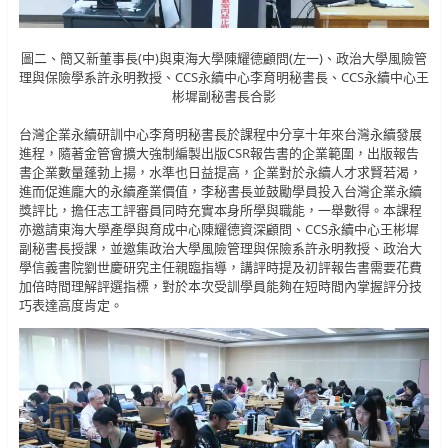
圖二、簡又新董事長(中)與東海大學陳耀德顧問(左一)、政治大學風險管
理與保險學系許永明教授、CCS永續中心李育明秘書長、CCS永續中心王
彬墀副秘書長合影
台灣企業永續研訓中心李育明秘書長於課程中分享十年來台灣永續發展
進程，隨著金管會擴大強制編製出版CSR報告書的企業範圍，出版報告
書企業數量蓬勃上揚，水準也日益提高，企業對於永續人才求賢若渴，
進而促進龐大的永續產業價值，李秘書長並鼓勵學員投入台灣企業永續
獎評比，擔任志工評審員同時充實本身所學與職能，一舉數得。本課程
亦邀請東海大學產學與育成中心陳耀德資深顧問、CCS永續中心王彬墀
副秘書長授課，並邀集政治大學風險管理與保險系許永明教授、政治大
學信義書院劉世慶研究主任親臨指導，講評時提及初評報告書需要花費
加倍時間理解評選指標，對於本次受訓學員能夠在短時間內掌握評分技
巧表達高度肯定。