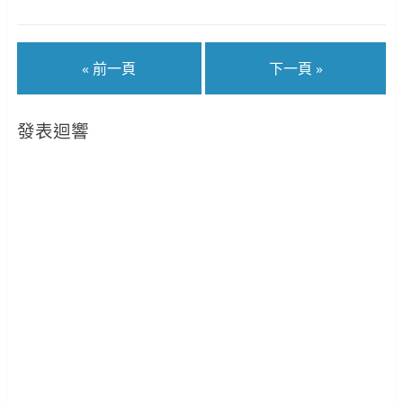
« 前一頁
下一頁 »
發表迴響