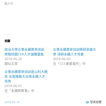
t
至
到
t
F
G
載入中...
e
a
o
r
c
o
(
e
g
在
b
l
新
o
e
視
o
+
窗
k
(
中
(
在
開
在
新
啟
新
視
)
視
窗
窗
中
中
開
相關
開
啟
啟
)
)
政治大學企業永續菁英培訓
企業永續菁英培訓移師高雄大
厚植校園CSR人才儲備量能
學 深耕永續人才培養
2018-05-25
2018-06-03
類似文章
在「CCS重要事件」中
企業永續菁英培訓崑山科大開
班 全面推動大台南永續人才
培育
2018-06-01
在「永續新鮮事」中
2018-05-18
發表迴響