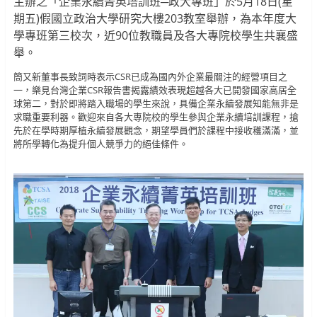
主辦之「企業永續菁英培訓班─政大專班」於5月18日(星
期五)假國立政治大學研究大樓203教室舉辦，為本年度大
學專班第三校次，近90位教職員及各大專院校學生共襄盛
舉。
簡又新董事長致詞時表示CSR已成為國內外企業最關注的經營項目之
一，樂見台灣企業CSR報告書揭露績效表現超越各大已開發國家高居全
球第二，對於即將踏入職場的學生來說，具備企業永續發展知能無非是
求職重要利器。歡迎來自各大專院校的學生參與企業永續培訓課程，搶
先於在學時期厚植永續發展觀念，期望學員們於課程中接收穫滿滿，並
將所學轉化為提升個人競爭力的絕佳條件。