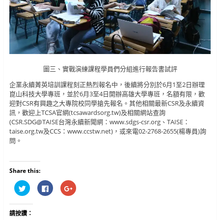
圖三、實戰演練課程學員們分組進行報告書試評
企業永續菁英培訓課程刻正熱烈報名中，後續將分別於6月1至2日辦理
崑山科技大學專班，並於6月3至4日開辦高雄大學專班，名額有限，歡
迎對CSR有興趣之大專院校同學搶先報名。其他相關最新CSR及永續資
訊，歡迎上TCSA官網(tcsawardsorg.tw)及相關網站查詢
(CSR.SDG@TAISE台灣永續新聞網：www.sdgs-csr.org、TAISE：
taise.org.tw及CCS：www.ccstw.net)，或來電02-2768-2655(楊專員)詢
問。
Share this:
分
按
按
享
一
一
到
下
下
T
以
以
w
分
分
請按讚：
i
享
享