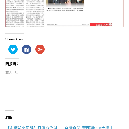
Share this:
分
按
按
享
一
一
到
下
下
T
以
以
w
分
分
請按讚：
i
享
享
t
至
到
t
F
G
載入中...
e
a
o
r
c
o
(
e
g
在
b
l
新
o
e
視
o
+
窗
k
(
中
(
在
開
在
新
啟
新
視
)
視
窗
窗
中
中
開
相關
開
啟
啟
)
)
【永續新聞集錦】亞洲企業社
台灣企業 奪亞洲CSR大獎 |