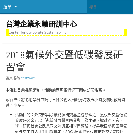
選單
台灣企業永續研訓中心
Center for Corporate Sustainability
2018氣候外交暨低碳發展研
習會
發文者為
ccstw4895
本活動目前採邀請制，活動前兩周視情況再開放部份名額。
執行單位將協助學員申請每日各公務人員終身時數五小時及環境教育時
數五小時。
活動目的：外交部與永續能源研究基金會辦理之「氣候外交暨低碳
發展研習會」以「永續發展暨國際參與」為主題，邀請產、官、
學、研與社會公民共同交流與互相學習經驗，提昇我國參與國際氣
候外交工作人才對巴黎協定、SDGs及國際氣候城市外交之認知，