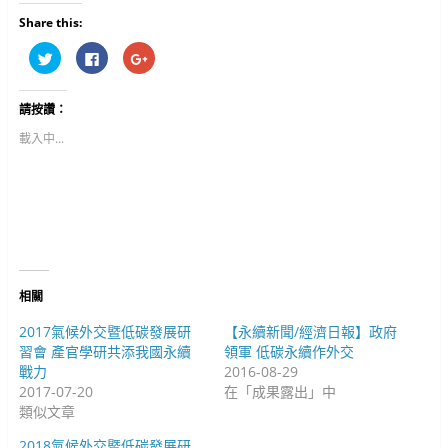
Share this:
分
按
按
享
一
一
到
下
下
T
以
以
w
分
分
請按讚：
i
享
享
t
至
到
t
F
G
載入中...
e
a
o
r
c
o
(
e
g
在
b
l
新
o
e
視
o
+
窗
k
(
中
(
在
開
在
新
啟
新
視
)
視
窗
窗
中
中
開
相關
開
啟
啟
)
)
2017氣候外交暨低碳發展研
【永續新聞/經濟日報】政府
習會 產官學研共添我國永續
領軍 低碳永續作外交
戰力
2016-08-29
2017-07-20
在「成果露出」中
類似文章
2018氣候外交暨低碳發展研