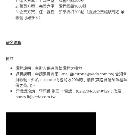
1. 達人方案：上滿三堂 課程回饋500點
2. 菁英方案：完整六堂 課程回饋1000點
3. 企業方案：任一課程 即享折扣300點（透過企業帳號報名 單一
帳號可報多人）
報名流程
備註
課程說明：主辦方保有調整課程之權力
退費說明：申請退費者須E-mail自(csrone@veda.com.tw) 告知會
員帳號、姓名， csrone將會酌收20%的手續費(其包含講師課程準
備之費用)。
詳情請洽詢：李莉儂 副理 ，電話：(02)2704-3024#129；信箱：
nancy.li@veda.com.tw