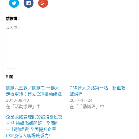
分
按
按
享
一
一
到
下
下
T
以
以
w
分
分
請按讚：
i
享
享
t
至
到
t
F
G
載入中...
e
a
o
r
c
o
(
e
g
在
b
l
新
o
e
視
o
+
窗
k
(
中
(
在
開
在
新
啟
新
視
)
視
窗
窗
中
中
開
相關
開
啟
啟
)
)
關鍵六堂課／關鍵二 一群人
CSR達人之路第一站 新血教
走得更遠：建立CSR推動組織
戰課程
2018-08-10
2017-11-24
在「活動辦理」中
在「活動辦理」中
企業永續管理師證照培訓班第
三期 持續滿額開班！全國唯
一 超強師資 全面提升企業
CSR及個人職場競爭力!