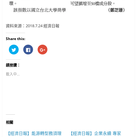
資料來源：2018.7.24 經濟日報
Share this:
分
按
按
享
一
一
到
下
下
T
以
以
w
分
分
請按讚：
i
享
享
t
至
到
t
F
G
載入中...
e
a
o
r
c
o
(
e
g
在
b
l
新
o
e
視
o
+
窗
k
(
中
(
在
開
在
新
啟
新
視
)
視
窗
窗
中
中
開
相關
開
啟
啟
)
)
【經濟日報】能源轉型務須理
【經濟日報】企業永續 專家