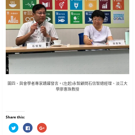
圖四、與會學者專家踴躍發言。(左起)永智顧問石信智總經理、淡江大
學廖惠珠教授
Share this:
分
按
按
享
一
一
到
下
下