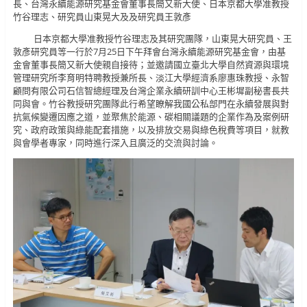
長、台灣永續能源研究基金會董事長簡又新大使、日本京都大學准教授
竹谷理志、研究員山東晃大及及研究員王敦彥
日本京都大學准教授竹谷理志及其研究團隊，山東晃大研究員、王
敦彥研究員等一行於7月25日下午拜會台灣永續能源研究基金會，由基
金會董事長簡又新大使親自接待；並邀請國立臺北大學自然資源與環境
管理研究所李育明特聘教授兼所長、淡江大學經濟系廖惠珠教授、永智
顧問有限公司石信智總經理及台灣企業永續研訓中心王彬墀副秘書長共
同與會。竹谷教授研究團隊此行希望瞭解我國公私部門在永續發展與對
抗氣候變遷因應之道，並聚焦於能源、碳相關議題的企業作為及案例研
究、政府政策與綠能配套措施，以及排放交易與綠色稅費等項目，就教
與會學者專家，同時進行深入且廣泛的交流與討論。