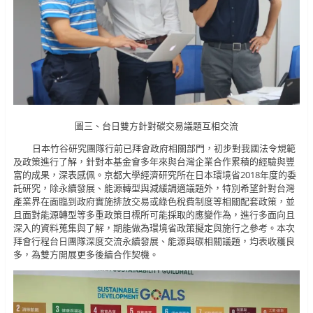
圖三、台日雙方針對碳交易議題互相交流
日本竹谷研究團隊行前已拜會政府相關部門，初步對我國法令規範
及政策進行了解，針對本基金會多年來與台灣企業合作累積的經驗與豐
富的成果，深表感佩。京都大學經濟研究所在日本環境省2018年度的委
託研究，除永續發展、能源轉型與減緩調適議題外，特別希望針對台灣
產業界在面臨到政府實施排放交易或綠色稅費制度等相關配套政策，並
且面對能源轉型等多重政策目標所可能採取的應變作為，進行多面向且
深入的資料蒐集與了解，期能做為環境省政策擬定與施行之參考。本次
拜會行程台日團隊深度交流永續發展、能源與碳相關議題，均表收穫良
多，為雙方開展更多後續合作契機。