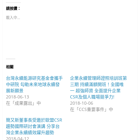
T
以
以
w
分
分
請按讚：
i
享
享
t
至
到
t
F
G
載入中...
e
a
o
r
c
o
(
e
g
在
b
l
新
o
e
視
o
+
窗
k
(
中
(
在
開
在
新
啟
新
視
)
視
窗
窗
中
中
開
相關
開
啟
啟
)
)
台灣永續能源研究基金會攜手
企業永續管理師證照培訓班第
中研院 勾勒未來地球永續發
三期 持續滿額開班！全國唯
展新願景
一 超強師資 全面提升企業
2018-06-13
CSR及個人職場競爭力!
在「成果露出」中
2018-10-06
在「CCS重要事件」中
簡又新董事長受邀於歐盟CSR
趨勢國際研討會演講 分享台
灣企業永續績效躍升趨勢
2018-04-12