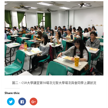
圖二、CSR大學講堂第59場次元智大學場次與會同學上課狀況
Share this:
分
按
按
享
一
一
到
下
下