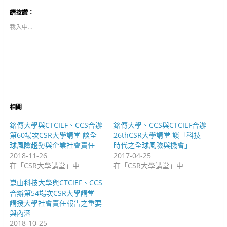
T
以
以
w
分
分
請按讚：
i
享
享
t
至
到
t
F
G
載入中...
e
a
o
r
c
o
(
e
g
在
b
l
新
o
e
視
o
+
窗
k
(
中
(
在
開
在
新
啟
新
視
)
視
窗
窗
中
中
開
相關
開
啟
啟
)
)
銘傳大學與CTCIEF、CCS合辦
銘傳大學、CCS與CTCIEF合辦
第60場次CSR大學講堂 談全
26thCSR大學講堂 談「科技
球風險趨勢與企業社會責任
時代之全球風險與機會」
2018-11-26
2017-04-25
在「CSR大學講堂」中
在「CSR大學講堂」中
崑山科技大學與CTCIEF、CCS
合辦第54場次CSR大學講堂
講授大學社會責任報告之重要
與內涵
2018-10-25