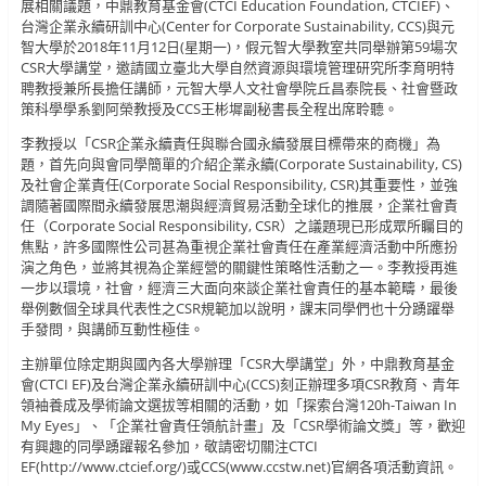
展相關議題，中鼎教育基金會(CTCI Education Foundation, CTCIEF)、
台灣企業永續研訓中心(Center for Corporate Sustainability, CCS)與元
智大學於2018年11月12日(星期一)，假元智大學教室共同舉辦第59場次
CSR大學講堂，邀請國立臺北大學自然資源與環境管理研究所李育明特
聘教授兼所長擔任講師，元智大學人文社會學院丘昌泰院長、社會暨政
策科學學系劉阿榮教授及CCS王彬墀副秘書長全程出席聆聽。
李教授以「CSR企業永續責任與聯合國永續發展目標帶來的商機」為
題，首先向與會同學簡單的介紹企業永續(Corporate Sustainability, CS)
及社會企業責任(Corporate Social Responsibility, CSR)其重要性，並強
調隨著國際間永續發展思潮與經濟貿易活動全球化的推展，企業社會責
任（Corporate Social Responsibility, CSR）之議題現已形成眾所矚目的
焦點，許多國際性公司甚為重視企業社會責任在產業經濟活動中所應扮
演之角色，並將其視為企業經營的關鍵性策略性活動之一。李教授再進
一步以環境，社會，經濟三大面向來談企業社會責任的基本範疇，最後
舉例數個全球具代表性之CSR規範加以說明，課末同學們也十分踴躍舉
手發問，與講師互動性極佳。
主辦單位除定期與國內各大學辦理「CSR大學講堂」外，中鼎教育基金
會(CTCI EF)及台灣企業永續研訓中心(CCS)刻正辦理多項CSR教育、青年
領袖養成及學術論文選拔等相關的活動，如「探索台灣120h-Taiwan In
My Eyes」、「企業社會責任領航計畫」及「CSR學術論文獎」等，歡迎
有興趣的同學踴躍報名參加，敬請密切關注CTCI
EF(http://www.ctcief.org/)或CCS(www.ccstw.net)官網各項活動資訊。