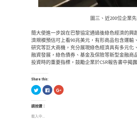
圖三、近200位企業
簡大使進一步說在巴黎協定通過後綠色經濟的興
濟規模預估可上看90兆美元，有形商品包含運輸
研究等巨大商機，充分展現綠色經濟具有多元化
融資發展，綠色債券、基金及保險等新型金融商品
投資時的重要指標，鼓勵企業於CSR報告書中揭
Share this:
分
按
按
享
一
一
到
下
下
Twitter(在
以
以
新
分
分
請按讚：
視
享
享
窗
至
到
中
Facebook(在
Google+
載入中...
開
新
(在
啟)
視
新
窗
視
中
窗
開
中
啟)
開