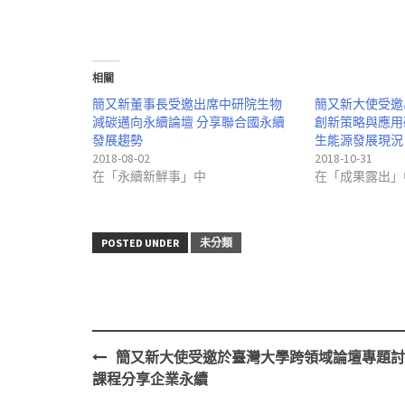
啟)
相關
簡又新董事長受邀出席中研院生物
簡又新大使受邀
減碳邁向永續論壇 分享聯合國永續
創新策略與應用
發展趨勢
生能源發展現況
2018-08-02
2018-10-31
在「永續新鮮事」中
在「成果露出」
POSTED UNDER
未分類
簡又新大使受邀於臺灣大學跨領域論壇專題討
Post
課程分享企業永續
navigation