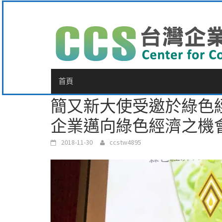
Skip
to
content
首頁
簡又新大使受邀於綠色
企業邁向綠色經濟之機
2018-11-30
ccstw4895