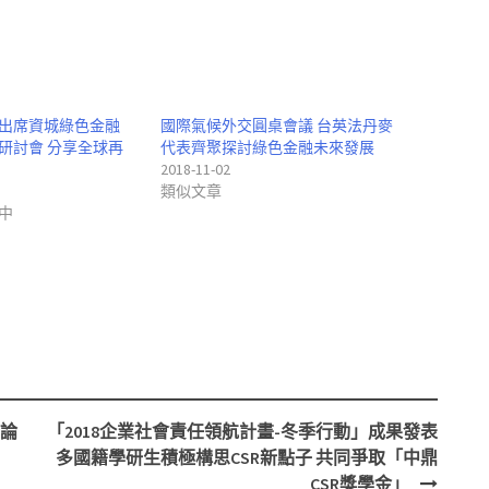
出席資城綠色金融
國際氣候外交圓桌會議 台英法丹麥
研討會 分享全球再
代表齊聚探討綠色金融未來發展
2018-11-02
類似文章
中
論
「2018企業社會責任領航計畫-冬季行動」成果發表
多國籍學研生積極構思CSR新點子 共同爭取「中鼎
CSR獎學金」