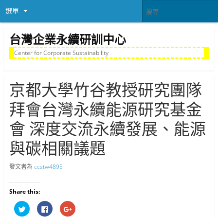
選單
台灣企業永續研訓中心
Center for Corporate Sustainability
京都大學竹谷教授研究團隊
拜會台灣永續能源研究基金
會 深度交流永續發展、能源
與碳相關議題
發文者為
ccstw4895
Share this:
分
按
按
享
一
一