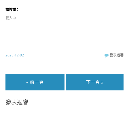
到
下
下
T
以
以
w
分
分
請按讚：
i
享
享
t
至
到
t
F
G
載入中...
e
a
o
r
c
o
(
e
g
在
b
l
新
o
e
視
o
+
窗
k
(
中
(
在
開
在
新
啟
新
視
2025-12-02
發表迴響
)
視
窗
窗
中
中
開
開
啟
啟
)
)
« 前一頁
下一頁 »
發表迴響