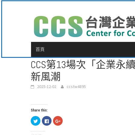
Skip
to
content
首頁
CCS第13場次「企業
新風潮
2025-12-02
ccstw4895
Share this:
分
按
按
享
一
一
到
下
下
Twitter(在
以
以
新
分
分