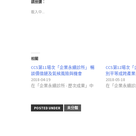
請按讚：
視
享
享
窗
至
到
中
Facebook(在
Google+
載入中...
開
新
(在
啟)
視
新
窗
視
中
窗
開
中
啟)
開
啟)
相關
CCS第11場次「企業永續診所」 暢
CCS第12場次
談價值鏈及氣候風險與機會
別平等成跨產業
2018-04-19
2018-05-18
在「企業永續診所 - 歷次成果」中
在「企業永續診所
POSTED UNDER
未分類