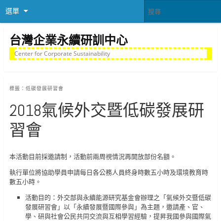
選單
台灣企業永續研訓中心
Center for Corporate Sustainability
標籤：
低碳發展研習會
2018氣候外交暨低碳發展研
習會
本活動目前採邀請制，活動前兩周視情況再開放部份名額。
執行單位將協助學員申請每日各公務人員終身時數五小時及環境教育時
數五小時。
活動目的：外交部與永續能源研究基金會辦理之「氣候外交暨低碳
發展研習會」以「永續發展暨國際參與」為主題，邀請產、官、
學、研與社會公民共同交流與互相學習經驗，提昇我國參與國際氣