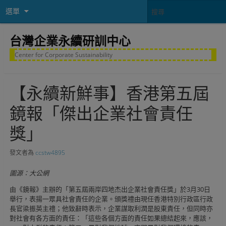
選單
台灣企業永續研訓中心
Center for Corporate Sustainability
【永續新鮮事】香港第五屆
鏡報「傑出企業社會責任
獎」
發文者為
ccstw4895
圖源：大公網
由《鏡報》主辦的「第五屆兩岸四地杰出企業社會責任獎」於3月30日
舉行，表揚一眾具社會責任的企業。頒獎禮由現任香港特別行政區行政
長官梁振英主禮；他致辭時表示，企業謀取利潤是股東責任，但同時亦
對社會有各方面的責任：「這些各個方面的責任如果總結起來，應該，