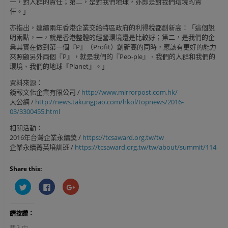
一，對人群的責任；第二，是對我們地球，亦即是對我們環境的責
任。」
亦指出，連續兩年香港企業交給特區政府的利得稅都創新高：「這個說
明兩點，一，就是香港整體的經營環境還是比較好；第二，是我們的企
業其實在做到第一個『P』（Profit）創新高的同時，應該有更好的能力
來照顧另外兩個『P』，就是我們的『Peo-ple』、我們的人群和我們的
環境、我們的地球『Planet』。」
資料來源：
鏡報文化企業有限公司 /
http://www.mirrorpost.com.hk/
大公網 /
http://news.takungpao.com/hkol/topnews/2016-
03/3300455.html
相關活動：
2016年台灣企業永續獎 /
https://tcsaward.org.tw/tw
企業永續菁英培訓班 /
https://tcsaward.org.tw/tw/about/summit/114
Share this:
分
按
按
享
一
一
到
下
下
T
以
以
w
分
分
請按讚：
i
享
享
t
至
到
t
F
G