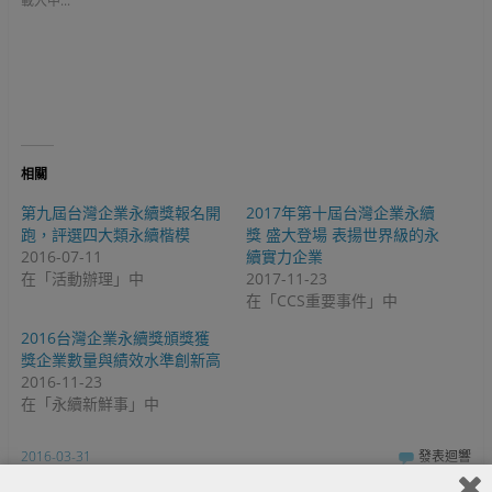
載入中...
e
a
o
r
c
o
(
e
g
在
b
l
新
o
e
視
o
+
窗
k
(
中
(
在
開
在
新
啟
新
視
)
視
窗
窗
中
中
開
相關
開
啟
啟
)
)
第九屆台灣企業永續獎報名開
2017年第十屆台灣企業永續
跑，評選四大類永續楷模
獎 盛大登場 表揚世界級的永
2016-07-11
續實力企業
在「活動辦理」中
2017-11-23
在「CCS重要事件」中
2016台灣企業永續獎頒獎獲
獎企業數量與績效水準創新高
2016-11-23
在「永續新鮮事」中
2016-03-31
發表迴響