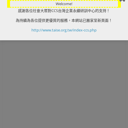
Welcome!
感謝各位社會大眾對CCS台灣企業永續研訓中心的支持！
« 前一頁
下一頁 »
為持續為各位提供更優質的服務，本網站已搬家至新頁面！
http://www.taise.org.tw/index-ccs.php
發表迴響