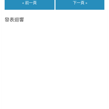
« 前一頁
下一頁 »
發表迴響