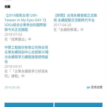
)
視
窗
窗
中
中
開
相關
開
啟
啟
)
)
【2018探索台灣120h-
【新聞】台灣永續會館正式啟
Taiwan in My Eyes-DAY 1】
用 永續經驗交流劃時代平台
SDGs結合企業參訪的國際營
2017-04-20
隊今天正式開跑
在「永續新鮮事」中
2018-07-02
在「成果露出」中
中鼎工程股份有限公司與台灣
企業永續研訓中心合辦第26場
次永續競爭力課程提倡透明誠
信
2018-03-01
在「「企業永續競爭力研習系
列」課程」中
2016-05-06
發表迴響