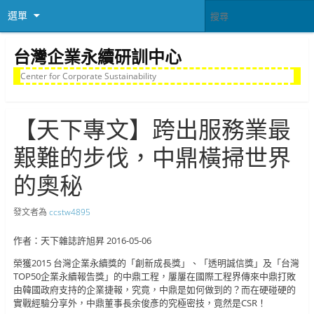
選單
台灣企業永續研訓中心
Center for Corporate Sustainability
【天下專文】跨出服務業最
艱難的步伐，中鼎橫掃世界
的奧秘
發文者為
ccstw4895
作者：天下雜誌許旭昇 2016-05-06
榮獲2015 台灣企業永續獎的「創新成長獎」、「透明誠信獎」及「台灣
TOP50企業永續報告獎」的中鼎工程，屢屢在國際工程界傳來中鼎打敗
由韓國政府支持的企業捷報，究竟，中鼎是如何做到的？而在硬碰硬的
實戰經驗分享外，中鼎董事長余俊彥的究極密技，竟然是CSR！