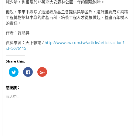
減少量，也相當於16萬座大安森林公園一年的碳吸附量。
他說，未來中鼎除了透過教育基金會提供獎學金外，還計畫要成立網路
工程博物館與中鼎的維基百科，培養工程人才從根做起，善盡百年樹人
的責任。
作者：許旭昇
資料來源：天下雜誌 /
http://www.cw.com.tw/article/article.action?
id=5076115
Share this:
分
按
按
享
一
一
到
下
下
T
以
以
w
分
分
請按讚：
i
享
享
t
至
到
t
F
G
載入中...
e
a
o
r
c
o
(
e
g
在
b
l
新
o
e
視
o
+
窗
k
(
中
(
在
開
在
新
啟
新
視