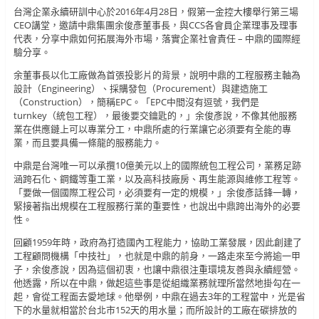
台灣企業永續研訓中心於2016年4月28日，假第一金控大樓舉行第三場
CEO講堂，邀請中鼎集團余俊彥董事長，與CCS各會員企業理事及理事
代表，分享中鼎如何拓展海外市場，落實企業社會責任 – 中鼎的國際經
驗分享。
余董事長以化工廠做為首張投影片的背景，說明中鼎的工程服務主軸為
設計（Engineering）、採購發包（Procurement）與建造施工
（Construction），簡稱EPC。「EPC中間沒有逗號，我們是
turnkey（統包工程），最後要交鑰匙的，」余俊彥說，不像其他服務
業在供應鏈上可以專業分工，中鼎所處的行業讓它必須要有全能的專
業，而且要具備一條龍的服務能力。
中鼎是台灣唯一可以承攬10億美元以上的國際統包工程公司，業務足跡
涵跨石化、鋼鐵等重工業，以及高科技廠房、再生能源與維修工程等。
「要做一個國際工程公司，必須要有一定的規模，」余俊彥話鋒一轉，
緊接著指出規模在工程服務行業的重要性，也說出中鼎跨出海外的必要
性。
回顧1959年時，政府為打造國內工程能力，協助工業發展，因此創建了
工程顧問機構「中技社」，也就是中鼎的前身，一路走來至今將逾一甲
子，余俊彥說，因為這個初衷，也讓中鼎很注重環境友善與永續經營。
他透露，所以在中鼎，做起這些事是從組織業務就理所當然地掛勾在一
起，會從工程面去愛地球。他舉例，中鼎在過去3年的工程當中，光是省
下的水量就相當於台北市152天的用水量；而所設計的工廠在碳排放的