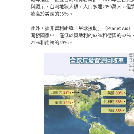
料顯示，台灣地狹人稠，人口多達2350萬人，
遠高於美國的35％。
此外，據非營利組織「星球援助」（Planet A
開發國家中，僅低於奧地利的63％和德國的62％
21％和南韓的49％。