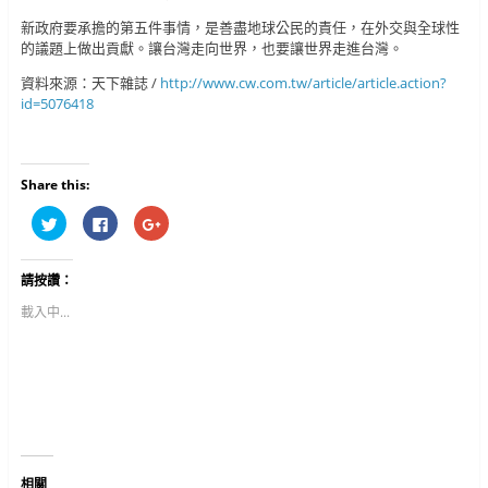
新政府要承擔的第五件事情，是善盡地球公民的責任，在外交與全球性
的議題上做出貢獻。讓台灣走向世界，也要讓世界走進台灣。
資料來源：天下雜誌 /
http://www.cw.com.tw/article/article.action?
id=5076418
Share this:
分
按
按
享
一
一
到
下
下
T
以
以
w
分
分
請按讚：
i
享
享
t
至
到
t
F
G
載入中...
e
a
o
r
c
o
(
e
g
在
b
l
新
o
e
視
o
+
窗
k
(
中
(
在
開
在
新
啟
新
視
)
視
窗
窗
中
中
開
相關