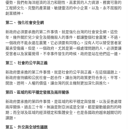
優勢，我們有海洋經濟的活力和靭性，高素質的人力資源、務實可靠的
工程師文化、完整的產業鏈、敏捷靈活的中小企業，以及，永不屈服的
創業精神。
第二、 強化社會安全網
新政府必須要承擔的第二件事情，就是強化台灣的社會安全網。這些
年，幾件關於兒少安全及隨機殺人的事件，都讓整個社會震驚。不過，
一個政府不能永遠在震驚，它必須要有同理心。沒有人可以替受害者家
屬承受傷痛，但是，一個政府，尤其是第一線處理問題的人，必須要讓
受害者以及家屬覺得，不幸事件發生的時候，政府是站在他們這一邊。
第三、 社會的公平與正義
新政府要承擔的第三件事情，就是社會的公平與正義。在這個議題上，
新政府會持續和公民社會一起合作，讓台灣的政策更符合多元、平等、
開放、透明、人權的價值，讓台灣的民主機制更加深化與進化。
第四、區域的和平穩定發展及兩岸關係
新政府要承擔的第四件事情，是區域的和平穩定與發展，以及妥善處理
兩岸關係。過去三十年，無論是對亞洲或是全球，都是變動最劇烈的時
期；而全球及區域的經濟穩定和集體安全，也是各國政府越來越關切的
課題。
第五、 外交與全球性議題