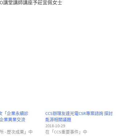
EO講堂講師講座予莊宜佩女士
場次「企業永續診
CCS辦理友達光電CSR專案諮詢 探討
企業異業交流
能源相關議題
2018-10-29
 - 歷次成果」中
在「CCS重要事件」中