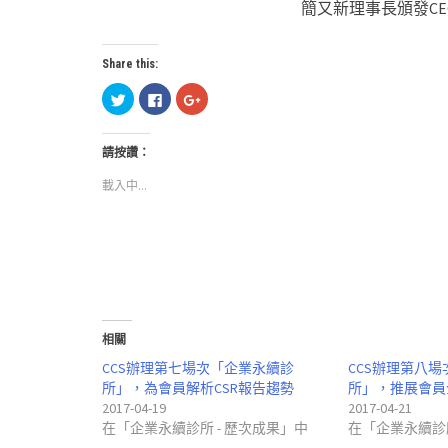
簡又新理事長頒發C
Share this:
分
按
按
享
一
一
到
下
下
Twitter(在
以
以
新
分
分
請按讚：
視
享
享
窗
至
到
中
Facebook(在
Google+
載入中...
開
新
(在
啟)
視
新
窗
視
中
窗
開
中
啟)
開
啟)
相關
CCS辦理第七場次「企業永續診
CCS辦理第八
所」，為會員解析CSR報告趨勢
所」，推展會員
2017-04-19
2017-04-21
在「企業永續診所 - 歷次成果」中
在「企業永續診所