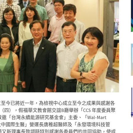
月成立至今已將近一年，為檢視中心成立至今之成果與感謝各
日（四），假福華文教會館交誼B廳舉辦「CCS 年度委員聚
「台灣永續能源研究基金會」主委、「Wal-Mart
「大中國際生醫」營運長唐稚超醫師及「永發環境科技管
簡又新理事長致詞時特別感謝各委員們的共同協助，使成