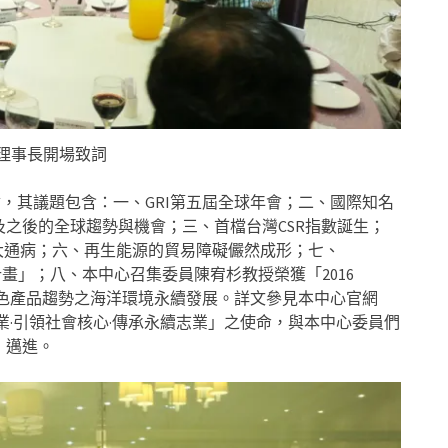
理事長開場致詞
會，其議題包含：一、GRI第五屆全球年會；二、國際知名
表2016及之後的全球趨勢與機會；三、首檔台灣CSR指數誕生；
上溝通4大通病；六、再生能源的貿易障礙儼然成形；七、
新「淨值計畫」；八、本中心召集委員陳宥杉教授榮獲「2016
文章分享；九、綠色產品趨勢之海洋環境永續發展。詳文參見本中心官網
標竿企業·引領社會核心·傳承永續志業」之使命，與本中心委員們
」邁進。