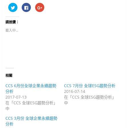
分
按
按
享
一
一
到
下
下
T
以
以
w
分
分
請按讚：
i
享
享
t
至
到
t
F
G
載入中...
e
a
o
r
c
o
(
e
g
在
b
l
新
o
e
視
o
+
窗
k
(
中
(
在
開
在
新
啟
新
視
)
視
窗
窗
中
中
開
相關
開
啟
啟
)
)
CCS 6月份全球企業永續趨勢
CCS 7月份 全球ESG趨勢分析
分析
2016-07-14
2017-07-13
在「CCS 全球ESG趨勢分析」
在「CCS 全球ESG趨勢分析」
中
中
CCS 3月份 全球企業永續趨勢
分析