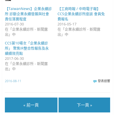
開
啟
啟
)
)
【TaiwanNews】企業永續診
【工商時報 / 中時電子報】
所 診斷企業永續發展與社會
CCS企業永續診所座談 會員免
責任落實程度
費報名
2016-07-30
2016-05-17
在「企業永續診所 - 新聞露
在「企業永續診所 - 新聞露
出」中
出」中
CCS第10場次「企業永續診
所」 聚焦IR整合性報告及永
續績效亮點
2017-06-30
在「企業永續診所 - 新聞露
出」中
2016-08-11
發表迴響
« 前一頁
下一頁 »