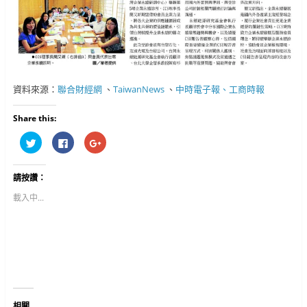
資料來源：
聯合財經網
、
TaiwanNews
、
中時電子報、工商時報
Share this:
分
按
按
享
一
一
到
下
下
T
以
以
w
分
分
請按讚：
i
享
享
t
至
到
t
F
G
載入中...
e
a
o
r
c
o
(
e
g
在
b
l
新
o
e
視
o
+
窗
k
(
中
(
在
開
在
新
啟
新
視
)
視
窗
窗
中
中
開
相關