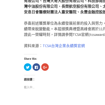
有限公司、台灣大哥大股份有限公司、科技部南
灣中油股份有限公司、長榮航空股份有限公司、
安息日會醫療財團法人臺安醫院、永豐金融控股
恭喜前述獲獎單位為永續發展前景的投入與努力
續帶來蛻變動能。本屆頒獎典禮暨高峰會將於11月
證此一榮耀時刻，詳情請參閱TCSA官網(tcsaward.or
資料來源：
TCSA台灣企業永續獎官網
Share this:
分
按
按
享
一
一
到
下
下
Twitter(在
以
以
新
分
分
請按讚：
視
享
享
窗
至
到
中
Facebook(在
Google+
載入中...
開
新
(在
啟)
視
新
窗
視
中
窗
開
中
啟)
開