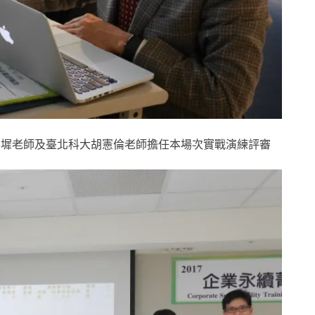
彬墀老師及臺北科大胡憲倫老師擔任本場次實戰演練評審