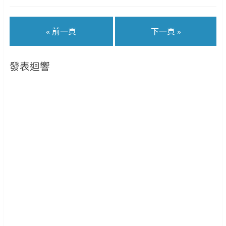
« 前一頁
下一頁 »
發表迴響