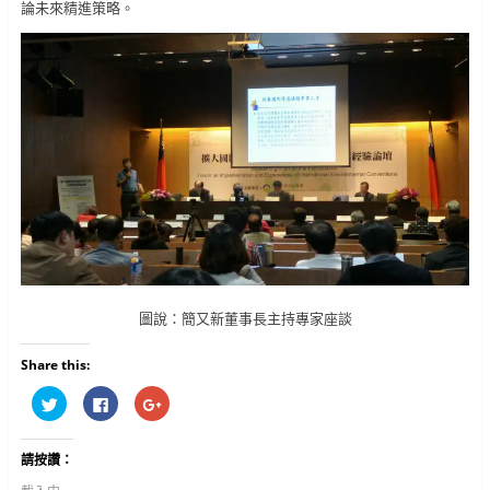
論未來精進策略。
圖說：簡又新董事長主持專家座談
Share this:
分
按
按
享
一
一
到
下
下
T
以
以
w
分
分
請按讚：
i
享
享
t
至
到