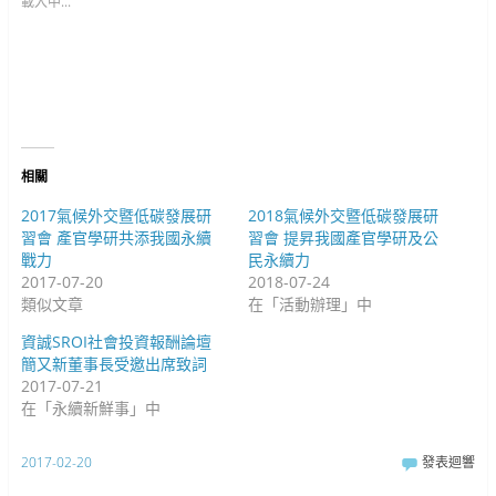
t
F
G
載入中...
e
a
o
r
c
o
(
e
g
在
b
l
新
o
e
視
o
+
窗
k
(
中
(
在
開
在
新
啟
新
視
)
視
窗
窗
中
中
開
相關
開
啟
啟
)
)
2017氣候外交暨低碳發展研
2018氣候外交暨低碳發展研
習會 產官學研共添我國永續
習會 提昇我國產官學研及公
戰力
民永續力
2017-07-20
2018-07-24
類似文章
在「活動辦理」中
資誠SROI社會投資報酬論壇
簡又新董事長受邀出席致詞
2017-07-21
在「永續新鮮事」中
2017-02-20
發表迴響