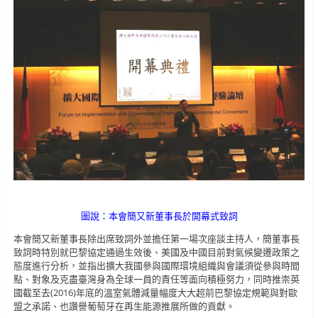
圖說：本會簡又新董事長於開幕式致詞
本會簡又新董事長除出席致詞外並擔任第一場次座談主持人，簡董事長
致詞時特別就巴黎協定通過生效後、美國及中國目前對氣候變遷政策之
態度進行分析，並指出擴大我國參與國際環境組織與會議須從參與時間
點、對象及克盡臺灣身為全球一員的責任等面向積極努力，同時推崇英
國截至去(2016)年底的溫室氣體減量幅度大大超前巴黎協定規範與對歐
盟之承諾、也讚譽葡萄牙在再生能源推展所做的貢獻。