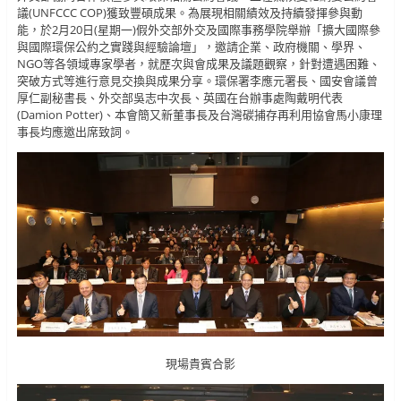
議(UNFCCC COP)獲致豐碩成果。為展現相關績效及持續發揮參與動
能，於2月20日(星期一)假外交部外交及國際事務學院舉辦「擴大國際參
與國際環保公約之實踐與經驗論壇」，邀請企業、政府機關、學界、
NGO等各領域專家學者，就歷次與會成果及議題觀察，針對遭遇困難、
突破方式等進行意見交換與成果分享。環保署李應元署長、國安會議曾
厚仁副秘書長、外交部吳志中次長、英國在台辦事處陶戴明代表
(Damion Potter)、本會簡又新董事長及台灣碳捕存再利用協會馬小康理
事長均應邀出席致詞。
現場貴賓合影