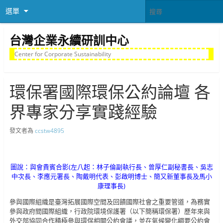
選單
台灣企業永續研訓中心
Center for Corporate Sustainability
環保署國際環保公約論壇 各
界專家分享實踐經驗
發文者為
ccstw4895
圖說：與會貴賓合影(左八起：林子倫副執行長、曾厚仁副秘書長、吳志
中次長、李應元署長、陶戴明代表、彭啟明博士、簡又新董事長及馬小
康理事長)
參與國際組織是臺灣拓展國際空間及回饋國際社會之重要管道，為務實
參與政府間國際組織，行政院環境保護署（以下簡稱環保署）歷年來與
外交部協同合作積極參與環保相關公約會議，並在氣候變化綱要公約會