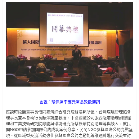
圖說：環保署李應元署長致歡迎詞
座談時段簡董事長偕同臺灣綜合研究院蘇漢邦所長、台灣環境管理協會
理事長兼本會執行長顧洋講座教授、中國鋼鐵公司張西龍前助理副總經
理和工業技術研究院綠能與環境研究所蔡振球特別助理等與談人，就民
間NGO申請參加國際公約成功案例分享、民間NGO參與國際公約亮點呈
現、從區域型交流活動強化參與國際公約之動能等議題針進行交流並討