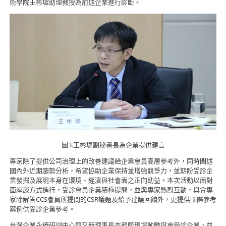
術學院王彬墀助理教授為前述企業進行診斷。
圖3.王彬墀副秘書長為企業提供建言
專家除了提供公司治理上的改善建議給企業會員高層參考外，同時闡述
國內外近期趨勢分析，希望協助企業保持並增強競爭力，並期盼受診企
業發掘及展現本身在環境、經濟與社會面之正向助益。本次活動以面對
面座談方式進行，受診會員企業積極提問，並與專家熱烈互動，與會專
家除解答CCS會員所提問的CSR議題及給予建議回饋外，更提供國際參考
案例供受診企業參考。
台灣企業永續研訓中心簡又新理事長亦親臨現場勉勵與會受診企業，並