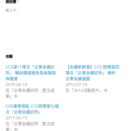
請按讚：
i
享
享
t
至
到
t
F
G
載入中...
e
a
o
r
c
o
(
e
g
在
b
l
新
o
e
視
o
+
窗
k
(
中
(
在
開
在
新
啟
新
視
)
視
窗
窗
中
中
開
相關
開
啟
啟
)
)
CCS第11場次「企業永續診
【永續新鮮事】CCS 辦理第四
所」 暢談價值鏈及氣候風險
場次「企業永續診所」 解析
與機會
企業永續議題
2018-04-19
2016-07-29
在「企業永續診所 - 歷次成
在「2016活動照片」中
果」中
CSR專業領航 CCS辦理第九場
次「企業永續診所」
2017-05-19
在「企業永續診所 - 歷次成
果」中