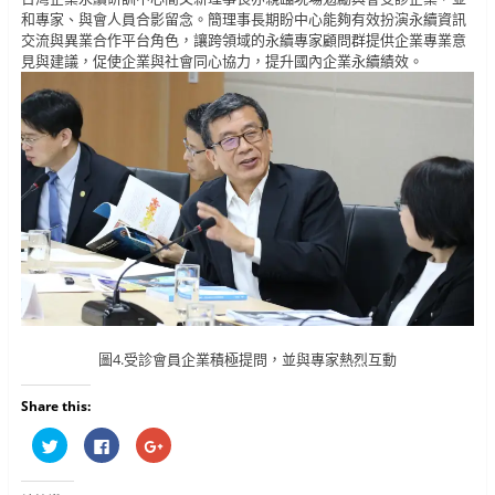
和專家、與會人員合影留念。簡理事長期盼中心能夠有效扮演永續資訊
交流與異業合作平台角色，讓跨領域的永續專家顧問群提供企業專業意
見與建議，促使企業與社會同心協力，提升國內企業永續績效。
圖4.受診會員企業積極提問，並與專家熱烈互動
Share this:
分
按
按
享
一
一
到
下
下
T
以
以
w
分
分