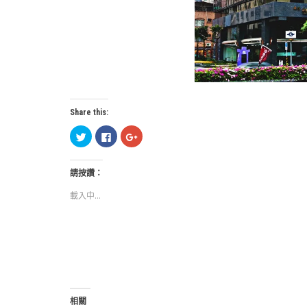
Share this:
分
按
按
享
一
一
到
下
下
Twitter(在
以
以
新
分
分
請按讚：
視
享
享
窗
至
到
中
Facebook(在
Google+
載入中...
開
新
(在
啟)
視
新
窗
視
中
窗
開
中
啟)
開
啟)
相關