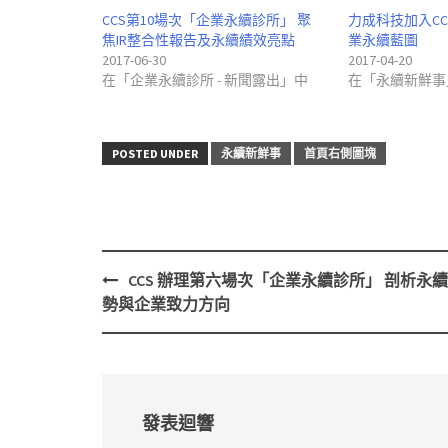
CCS第10場次「企業永續診所」 聚
力成科技加入CC
焦IR整合性報告及永續績效亮點
業永續藍圖
2017-06-30
2017-04-20
在「企業永續診所 - 新聞露出」中
在「永續新鮮事
POSTED UNDER
永續新鮮事
首頁右側圖塊
CCS 辦理第六場次「企業永續診所」 剖析永
Post
勢與企業致力方向
navigation
發表迴響