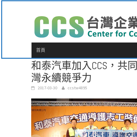
Skip
to
content
首頁
和泰汽車加入CCS，共
灣永續競爭力
2017-03-30
ccstw4895