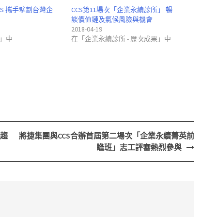
S 攜手擘劃台灣企
CCS第11場次「企業永續診所」 暢
談價值鏈及氣候風險與機會
2018-04-19
」中
在「企業永續診所 - 歷次成果」中
續趨
將捷集團與CCS合辦首屆第二場次「企業永續菁英前
瞻班」志工評審熱烈參與