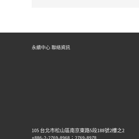
永續中心 聯絡資訊
105 台北市松山區南京東路5段188號2樓之2
+886-2-2769-8968；2769-8978