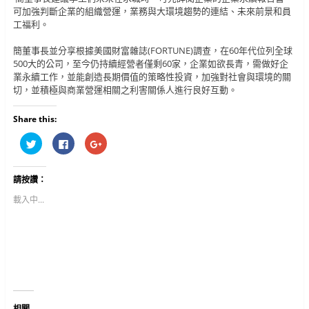
可加強判斷企業的組織營運，業務與大環境趨勢的連結、未來前景和員
工福利。
簡董事長並分享根據美國財富雜誌(FORTUNE)調查，在60年代位列全球
500大的公司，至今仍持續經營者僅剩60家，企業如欲長青，需做好企
業永續工作，並能創造長期價值的策略性投資，加強對社會與環境的關
切，並積極與商業營運相關之利害關係人進行良好互動。
Share this:
分
按
按
享
一
一
到
下
下
T
以
以
w
分
分
請按讚：
i
享
享
t
至
到
t
F
G
載入中...
e
a
o
r
c
o
(
e
g
在
b
l
新
o
e
視
o
+
窗
k
(
中
(
在
開
在
新
啟
新
視
)
視
窗
窗
中
中
開
相關