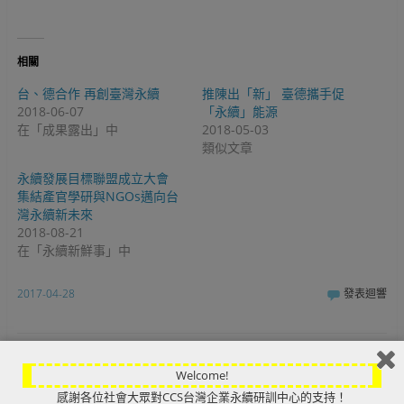
中
(
在
開
在
新
啟
新
視
)
視
窗
窗
中
中
開
相關
開
啟
啟
)
)
台、德合作 再創臺灣永續
推陳出「新」 臺德攜手促
2018-06-07
「永續」能源
在「成果露出」中
2018-05-03
類似文章
永續發展目標聯盟成立大會
集結產官學研與NGOs邁向台
灣永續新未來
2018-08-21
在「永續新鮮事」中
2017-04-28
發表迴響
Welcome!
« 前一頁
下一頁 »
感謝各位社會大眾對CCS台灣企業永續研訓中心的支持！