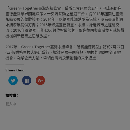
「Green+ Together臺灣永續峰會」舉辦至今已屆第五年，已成為促進
臺德產官學界關鍵決策人士交流互動之權威平台。從2013年起關注臺灣
永續發展的整體策略；2014年，以德國能源轉型為借鏡，期為臺灣能源
永續發展提供方向；2015年聚焦臺德智慧、永續、綠能城市之經驗交
流；2016年從德國工業4.0及數位智造談起，促進德國與臺灣雙方就智慧
機械創新產業之思維激盪。
2017年「Green+ Together臺灣永續峰會：落實能源轉型」將於7月27日
(四)假香格里拉大飯店舉行，邀請民眾一同參與，把握能源轉型的關鍵
機會，凝聚企業力量，帶領台灣向永續創新的未來邁進！
Share this:
分
按
按
享
一
一
到
下
下
T
以
以
w
分
分
請按讚：
i
享
享
t
至
到
t
F
G
載入中...
e
a
o
r
c
o
(
e
g
在
b
l
新
o
e
視
o
+
窗
k
(