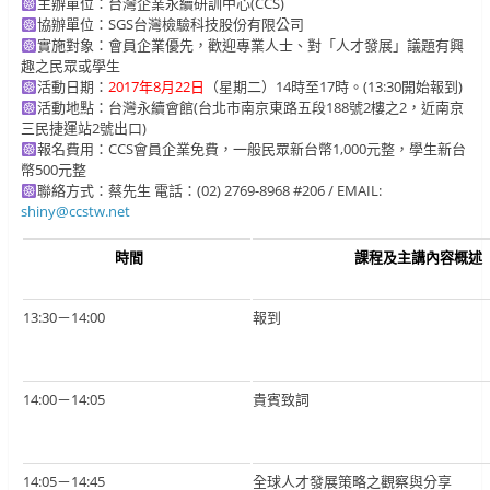
主辦單位：台灣企業永續研訓中心(CCS)
協辦單位：SGS台灣檢驗科技股份有限公司
實施對象：會員企業優先，歡迎專業人士、對「人才發展」議題有興
趣之民眾或學生
活動日期：
2017年8月22日
（星期二）14時至17時。(13:30開始報到)
活動地點：台灣永續會館(台北市南京東路五段188號2樓之2，近南京
三民捷運站2號出口)
報名費用：CCS會員企業免費，一般民眾新台幣1,000元整，學生新台
幣500元整
聯絡方式：蔡先生 電話：(02) 2769-8968 #206 / EMAIL:
shiny@ccstw.net
時間
課程及主講內容概述
13:30－14:00
報到
14:00－14:05
貴賓致詞
14:05－14:45
全球人才發展策略之觀察與分享