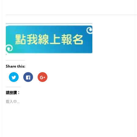
Share this:
分
按
按
享
一
一
到
下
下
T
以
以
w
分
分
請按讚：
i
享
享
t
至
到
t
F
G
載入中...
e
a
o
r
c
o
(
e
g
在
b
l
新
o
e
視
o
+
窗
k
(
中
(
在
開
在
新