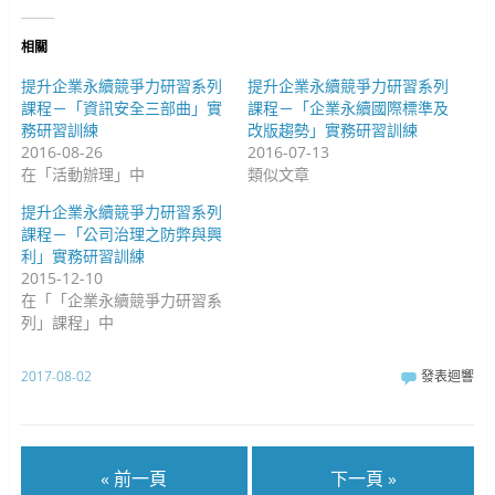
啟
新
視
)
視
窗
窗
中
中
開
相關
開
啟
啟
)
)
提升企業永續競爭力研習系列
提升企業永續競爭力研習系列
課程－「資訊安全三部曲」實
課程－「企業永續國際標準及
務研習訓練
改版趨勢」實務研習訓練
2016-08-26
2016-07-13
在「活動辦理」中
類似文章
提升企業永續競爭力研習系列
課程－「公司治理之防弊與興
利」實務研習訓練
2015-12-10
在「「企業永續競爭力研習系
列」課程」中
2017-08-02
發表迴響
« 前一頁
下一頁 »