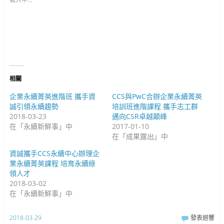
e
a
o
r
c
o
(
e
g
在
b
l
新
o
e
視
o
+
窗
k
(
中
(
在
開
在
新
啟
新
視
)
視
窗
窗
中
中
開
相關
開
啟
啟
)
)
企業永續菁英進階班 攜手資
CCS與PwC合辦企業永續菁英
誠引領永續趨勢
培訓班進階課程 攜手志工群
2018-03-23
邁向CSR卓越顛峰
在「永續新鮮事」中
2017-01-10
在「成果露出」中
資誠攜手CCS永續中心辦理企
業永續菁英課程 培育永續綠
領人才
2018-03-02
在「永續新鮮事」中
2018-03-29
發表迴響