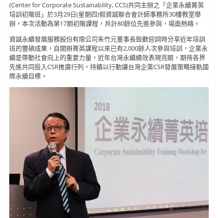
(Center for Corporate Sustainability, CCS)共同主辦之「企業永續菁英
培訓初階班」於3月29日(星期四)假資誠聯合會計師事務所30樓教室舉
辦，本次活動為第17期初階課程，共計80餘位先進參與，場面熱絡。
資誠永續發展服務股份有限公司朱竹元董事長致歡迎詞時分享近年培訓
班的豐碩成果，自開辦菁英課程以來已有2,000餘人次參與培訓，企業永
續是帶動社會向上的重要力量，近年台灣永續績效表現亮眼，期待各界
先進共同投入CSR推廣行列，持續以行動讓台灣企業CSR發展策略接軌國
際永續目標。