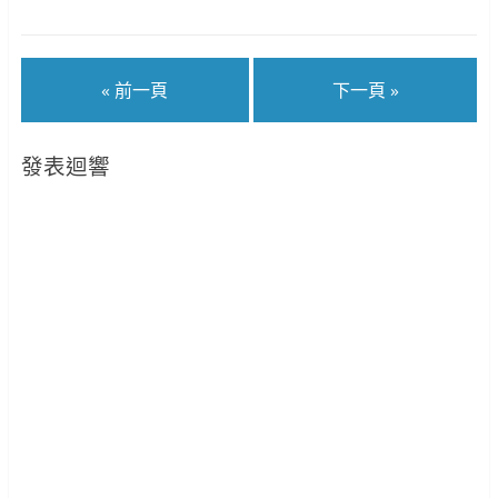
« 前一頁
下一頁 »
發表迴響