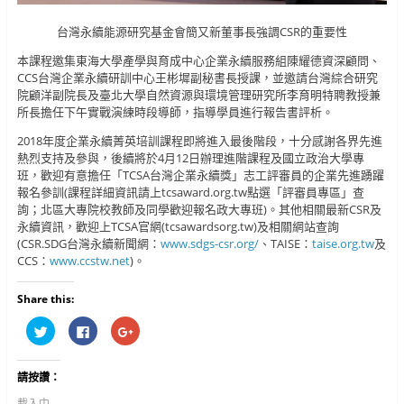
台灣永續能源研究基金會簡又新董事長強調CSR的重要性
本課程邀集東海大學產學與育成中心企業永續服務組陳耀德資深顧問、
CCS台灣企業永續研訓中心王彬墀副秘書長授課，並邀請台灣綜合研究
院顧洋副院長及臺北大學自然資源與環境管理研究所李育明特聘教授兼
所長擔任下午實戰演練時段導師，指導學員進行報告書評析。
2018年度企業永續菁英培訓課程即將進入最後階段，十分感謝各界先進
熱烈支持及參與，後續將於4月12日辦理進階課程及國立政治大學專
班，歡迎有意擔任「TCSA台灣企業永續獎」志工評審員的企業先進踴躍
報名參訓(課程詳細資訊請上tcsaward.org.tw點選「評審員專區」查
詢；北區大專院校教師及同學歡迎報名政大專班)。其他相關最新CSR及
永續資訊，歡迎上TCSA官網(tcsawardsorg.tw)及相關網站查詢
(CSR.SDG台灣永續新聞網：
www.sdgs-csr.org/
、TAISE：
taise.org.tw
及
CCS：
www.ccstw.net
)。
Share this:
分
按
按
享
一
一
到
下
下
T
以
以
w
分
分
請按讚：
i
享
享
t
至
到
t
F
G
載入中...