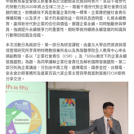
中鼎教育基金會簡又新董事長於活動始業式致詞時表示，來自千禧世代
的勞動力到2020年將占全球二分之一，隨著千禧世代對企業社會責任話
題的關注，財務績效不再是衡量企業的唯一標準。企業應把握社會責任
傳播契機，以及求才、留才的長線效益，保持訊息透明度、扎根永續教
育，贏得新世代對企業的信任與價值，實踐企業永續。同時勉勵參與學
員，強調提升永續競爭力的重要性，期盼學員持續將永續發展的知識與
行動帶回校園及母國。
本次活動分為兩部分，第一部分為研習課程，由臺北大學自然資源與環
境管理研究所李育明特聘教授兼所長以及馬偕醫學院全人教育中心申永
順副教授，各以「企業社會責任（CSR）」及「SDGs潮流下的企業永續
發展趨勢」為題，為同學講解企業社會責任及解析國際發展趨勢。第二
部分則為企業講座，分別由中鼎工程、遠傳電信、國泰金控、台積電、
安永會計師事務所及遠東百貨六家企業主管與學員面對面進行CSR案例
分享交流。