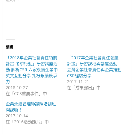
e
a
o
r
c
o
(
e
g
在
b
l
新
o
e
視
o
+
窗
k
(
中
(
在
開
在
新
啟
新
視
)
視
窗
窗
中
中
開
相關
開
啟
啟
)
)
「2018年企業社會責任領航
「2017年企業社會責任領航
計畫-冬季行動」研習講座活
計畫」研習課程與講座活動
動 解析CSR 六家永續企業中
臺灣企業社會責任與企業推動
英文互動分享 扎根永續競爭
CSR經驗分享
力
2017-11-21
2018-10-27
在「成果露出」中
在「CCS重要事件」中
企業永續管理師證照培訓班
開課囉！
2017-10-14
在「2016活動照片」中