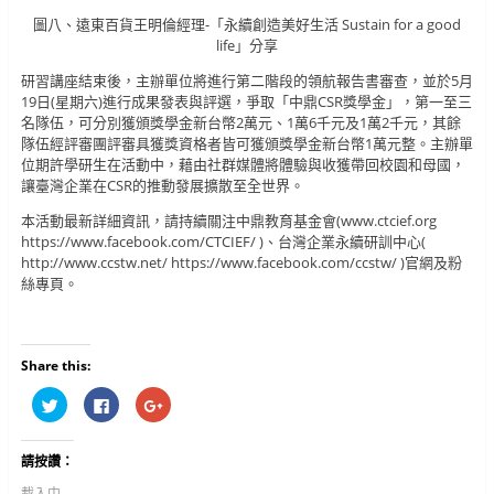
圖八、遠東百貨王明倫經理-「永續創造美好生活 Sustain for a good
life」分享
研習講座結束後，主辦單位將進行第二階段的領航報告書審查，並於5月
19日(星期六)進行成果發表與評選，爭取「中鼎CSR獎學金」，第一至三
名隊伍，可分別獲頒獎學金新台幣2萬元、1萬6千元及1萬2千元，其餘
隊伍經評審團評審具獲獎資格者皆可獲頒獎學金新台幣1萬元整。主辦單
位期許學研生在活動中，藉由社群媒體將體驗與收獲帶回校園和母國，
讓臺灣企業在CSR的推動發展擴散至全世界。
本活動最新詳細資訊，請持續關注中鼎教育基金會(www.ctcief.org
https://www.facebook.com/CTCIEF/ )、台灣企業永續研訓中心(
http://www.ccstw.net/ https://www.facebook.com/ccstw/ )官網及粉
絲專頁。
Share this:
分
按
按
享
一
一
到
下
下
T
以
以
w
分
分
請按讚：
i
享
享
t
至
到
t
F
G
載入中...