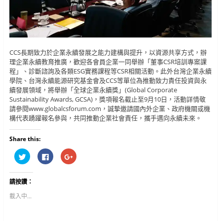
CCS長期致力於企業永續發展之能力建構與提升，以資源共享方式，辦
理企業永續教育推廣，歡迎各會員企業一同舉辦「董事CSR培訓專案課
程」、診斷諮詢及各類ESG實務課程等CSR相關活動。此外台灣企業永續
學院、台灣永續能源研究基金會及CCS等單位為推動致力責任投資與永
續發展領域，將舉辦「全球企業永續獎」(Global Corporate
Sustainability Awards, GCSA)，獎項報名截止至9月10日，活動詳情敬
請參閱www.globalcsforum.com，誠摯邀請國內外企業、政府機關或機
構代表踴躍報名參與，共同推動企業社會責任，攜手邁向永續未來。
Share this:
分
按
按
享
一
一
到
下
下
T
以
以
w
分
分
請按讚：
i
享
享
t
至
到
t
F
G
載入中...
e
a
o
r
c
o
(
e
g
在
b
l