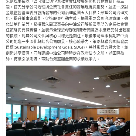
朱副理事長以「公司治理與企業社會責任發展趨勢和典範實務」為主
題，首先分享公司治理與企業社會責任的發展現況與趨勢，並逐一探討
金融監督管理委員會所發布的公司治理藍圖五大目標：形塑公司治理文
化、提升董事會職能、促進股東行動主義、揭露重要公司治理資訊、強
化法制作業等。緊接著朱副理事長向中油公司解析國際間的企業社會責
任策略與典範實務，並表示全球近6成的消費者願意為永續產品付出較高
的價錢，對其公司文化與核心目標更是關注。最後朱副理事長期許中油
公司能進一步深化與結合公司願景、核心競爭力、策略與聯合國續發展
目標(Sustainable Development Goals, SDGs)，將其影響力最大化，並
創造共享價值，同時建議中油公司時時走在政府法令之前，以國際為
師，持續引領潮流，帶動台灣整體產業的永續競爭力。