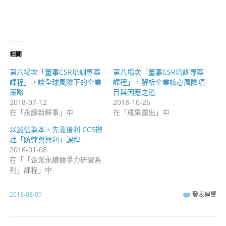
新
o
e
視
o
+
窗
k
(
中
(
在
開
在
新
啟
新
視
)
視
窗
窗
中
中
開
相關
開
啟
啟
)
)
第六場次「董事CSR培訓專案
第八場次「董事CSR培訓專案
課程」，談全球風險下的企業
課程」，解析企業核心風險項
策略
目與因應之道
2018-07-12
2018-10-26
在「永續新鮮事」中
在「成果露出」中
以誠信為本、先義後利 CCS辦
理「防弊與興利」課程
2016-01-08
在「「企業永續競爭力研習系
列」課程」中
2018-08-09
發表迴響