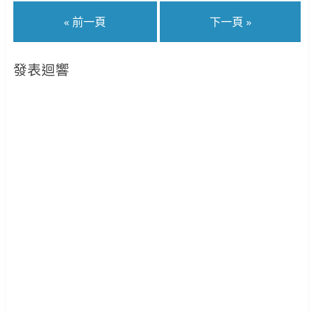
« 前一頁
下一頁 »
發表迴響