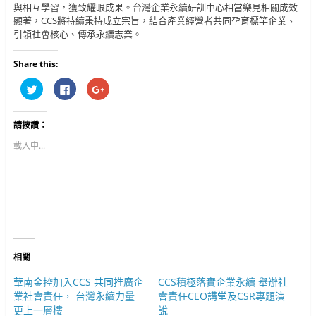
與相互學習，獲致耀眼成果。台灣企業永續研訓中心相當樂見相關成效
顯著，CCS將持續秉持成立宗旨，結合產業經營者共同孕育標竿企業、
引領社會核心、傳承永續志業。
Share this:
分
按
按
享
一
一
到
下
下
T
以
以
w
分
分
請按讚：
i
享
享
t
至
到
t
F
G
載入中...
e
a
o
r
c
o
(
e
g
在
b
l
新
o
e
視
o
+
窗
k
(
中
(
在
開
在
新
啟
新
視
)
視
窗
窗
中
中
開
相關
開
啟
啟
)
)
華南金控加入CCS 共同推廣企
CCS積極落實企業永續 舉辦社
業社會責任， 台灣永續力量
會責任CEO講堂及CSR專題演
更上一層樓
說