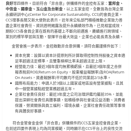
良好
等四條件。目前符合「非合意」併購條件的金控有五家：
富邦金、
中信金、國泰金、玉山金及台新金
，以上五家金控，全數皆為台灣企業
永續研訓中心(Center for Corporate Sustainability, CCS)的會員企業。
CCS理事長簡又新大使對此表示，近年來公私部門積極推動企業致力善
盡企業社會責任、資訊透明揭露及提升永續績效作為，已見相當成效，
期盼CCS各會員企業在既有的基礎上不斷向前邁進，賡續進行跨領域、
業別的標竿學習與互動，發揮平台最大效益，企業也必能長青及永續。
金管會進一步表示，金控啟動非合意併購，須符合嚴謹條件如下：
資本充實：設算以資本計提原則所計算取得控制性持股後之資本適
足率超過法定標準，且雙重槓桿比率未超過法定上限。
經營能力佳：最近3個年度均無累積虧損，且最近3個年度之合併
報表稅前ROE(Return on Equity，股東權益報酬率)及ROA(Return
On Assets，資產報酬率)平均數均不低於同業前2/3水準。
國際布局能力：申請人於3個以上國家或地區設有營業據點，且其
中一個營業據點經營業務超過五年。
企業社會責任良好：最近3年度之公司治理評鑑均屬前35%，並能
提出深耕社會責任具體事蹟，如積極參與社會或公益活動、消費者
保護、勞資關係與員工福利、環境永續、企業社會責任政策等事項
有具體良好事蹟。
符合金管會金金併「非合意」併購條件的CCS五家金控會員企業，
在前述四要件表現上均為同業模範，同時顯示在CCS平台上的良性交流