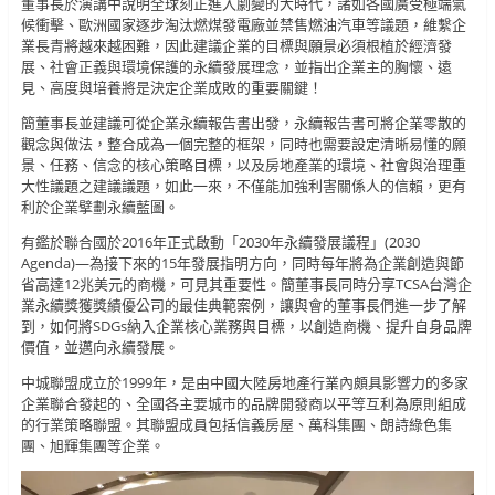
董事長於演講中說明全球刻正進入劇變的大時代，諸如各國廣受極端氣
候衝擊、歐洲國家逐步淘汰燃煤發電廠並禁售燃油汽車等議題，維繫企
業長青將越來越困難，因此建議企業的目標與願景必須根植於經濟發
展、社會正義與環境保護的永續發展理念，並指出企業主的胸懷、遠
見、高度與培養將是決定企業成敗的重要關鍵！
簡董事長並建議可從企業永續報告書出發，永續報告書可將企業零散的
觀念與做法，整合成為一個完整的框架，同時也需要設定清晰易懂的願
景、任務、信念的核心策略目標，以及房地產業的環境、社會與治理重
大性議題之建議議題，如此一來，不僅能加強利害關係人的信賴，更有
利於企業擘劃永續藍圖。
有鑑於聯合國於2016年正式啟動「2030年永續發展議程」(2030
Agenda)—為接下來的15年發展指明方向，同時每年將為企業創造與節
省高達12兆美元的商機，可見其重要性。簡董事長同時分享TCSA台灣企
業永續獎獲獎績優公司的最佳典範案例，讓與會的董事長們進一步了解
到，如何將SDGs納入企業核心業務與目標，以創造商機、提升自身品牌
價值，並邁向永續發展。
中城聯盟成立於1999年，是由中國大陸房地產行業內頗具影響力的多家
企業聯合發起的、全國各主要城市的品牌開發商以平等互利為原則組成
的行業策略聯盟。其聯盟成員包括信義房屋、萬科集團、朗詩綠色集
團、旭輝集團等企業。