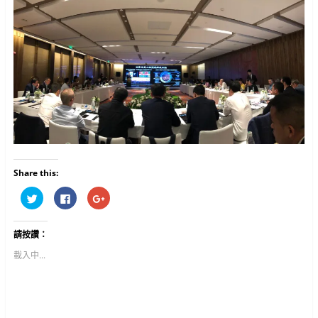
Share this:
分
按
按
享
一
一
到
下
下
T
以
以
w
分
分
請按讚：
i
享
享
t
至
到
t
F
G
載入中...
e
a
o
r
c
o
(
e
g
在
b
l
新
o
e
視
o
+
窗
k
(