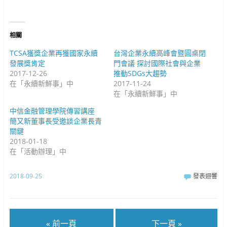
中
(
在
開
在
新
啟
新
視
)
視
窗
窗
中
中
開
相關
開
啟
啟
)
)
TCSA獲獎企業再獲國家永續
台灣企業永續高峰會暨圓桌閉
發展獎肯定
門會議 探討國際社會與企業
2017-12-26
推動SDGs大趨勢
在「永續新鮮事」中
2017-11-24
在「永續新鮮事」中
中信金融管理學院傳習講座
簡又新董事長受邀談企業長青
關鍵
2018-01-18
在「活動辦理」中
2018-09-25
發表迴響
« 前一頁
下一頁 »