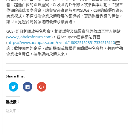
者、超過百位的國際嘉賓，以及國內外千餘人次參與本活動。主辦單
位期盼藉此國際盛會，讓與會來賓瞭解國際SDGs、CSR的績優作為及
商業模式，不僅成為企業永續發展的領導者，更透過世界級的舞台，
讓世人見證台灣各領域的最佳永續實踐。
GCSF即日起開放報名與會，相關議程及購票資訊等敬請至官方網站
(
www.globalcsforum.com
)，或Accupass售票網站頁面
(
https://www.accupass.com/event/1809251528517334515110
)查
詢；歡迎國內外企業、政府機關或機構代表踴躍報名參與，共同推動
企業社會責任，攜手邁向永續未來。
Share this:
分
按
按
享
一
一
到
下
下
T
以
以
w
分
分
請按讚：
i
享
享
t
至
到
t
F
G
載入中...
e
a
o
r
c
o
(
e
g
在
b
l
新
o
e
視
o
+