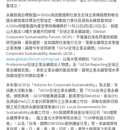
Sustainable Development Goals, A·SDGs)，業於2018年8月21日隆
重成立。
永續發展目標聯盟(A·SDGs)為因應國際社會及全球企業積極應對聯合
國永續發展目標及巴黎協定，推動致力責任投資與永續發展領域，
A·SDGs特邀集國內產官學研機構將於11月22日(四)至23日(五)、假圓
山大飯店12樓大會廳共同辦理「全球企業永續論壇」(Global
Corporate Sustainability Forum, GCSF)，不僅讓台灣各界連結相關
研究脈絡、最新趨勢，並與國際社會進行交流，落實永續理念並掌握
企業商機。論壇今年並特辦理「GCSA全球企業永續獎」(Global
Corporate Sustainability Awards, GCSA；
www.globalcsforum.com/gcsa
)，以兩大獎項類別「GCSA-
Professional全球企業永續傑出人物獎」及「GCSA-Reporting全球企
業永續報告獎」，表彰企業永續的最高榮譽，展現企業永續管理水準
與績效提升的精彩成果。
本年度GCSF以「Actions for Corporate Sustainability」為主題，含
括數大活動主軸：「GCSA全球企業永續獎」暨「TCSA台灣企業永續
獎」頒獎典禮、 GCSF特邀專題演講；勤業眾信(Deloitte)、安永(EY)
及資誠(PwC)三大會計師事務所之企業永續工作坊、與聯合國密切相
關之地方政府永續發展理事會(ICLEI- Local Governments for
Sustainability)永續工作坊、BSI英國標準協會台灣分公司「BSI國際
永續標準年會」、國立臺北大學商學院合辦之「CSR學術論文研討
會」，以及「台灣、國際CSR/SDGs案例講座分享」等。本論壇將有
來自英、美、日、星、馬、泰、印尼、菲、港等十餘國家之知名講