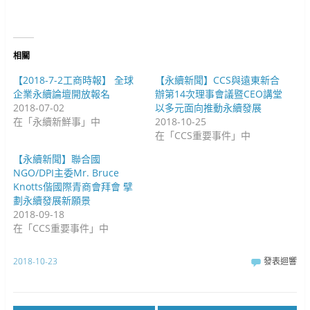
窗
k
(
中
(
在
開
在
新
啟
新
視
)
視
窗
窗
中
中
開
相關
開
啟
啟
)
)
【2018-7-2工商時報】 全球
【永續新聞】CCS與遠東新合
企業永續論壇開放報名
辦第14次理事會議暨CEO講堂
2018-07-02
以多元面向推動永續發展
在「永續新鮮事」中
2018-10-25
在「CCS重要事件」中
【永續新聞】聯合國
NGO/DPI主委Mr. Bruce
Knotts偕國際青商會拜會 擘
劃永續發展新願景
2018-09-18
在「CCS重要事件」中
2018-10-23
發表迴響