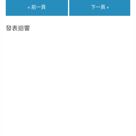
« 前一頁
下一頁 »
發表迴響