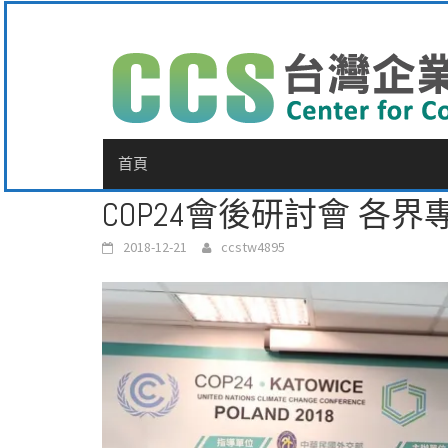
Skip
to
content
首頁
COP24會後研討會 各
2018-12-21
ccstw4895