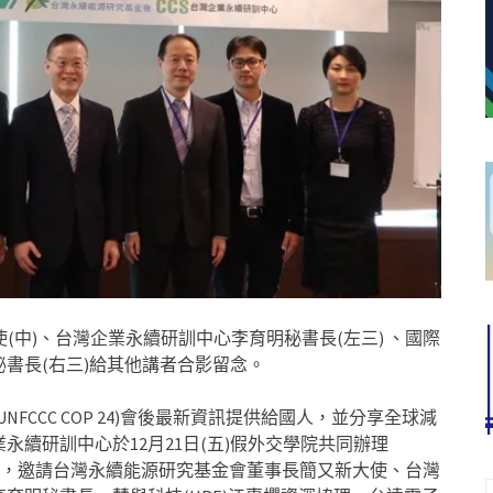
中)、台灣企業永續研訓中心李育明秘書長(左三) 、國際
書長(右三)給其他講者合影留念。
FCCC COP 24)會後最新資訊提供給國人，並分享全球減
續研訓中心於12月21日(五)假外交學院共同辦理
her」研討會，邀請台灣永續能源研究基金會董事長簡又新大使、台灣