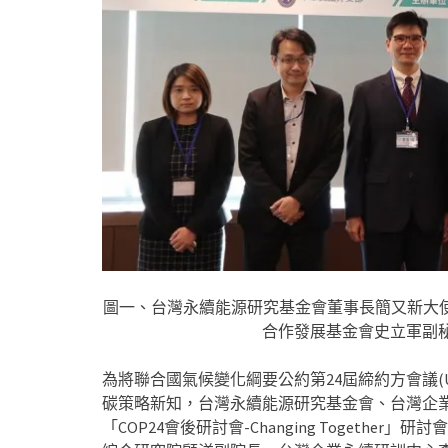
圖一、台灣永續能源研究基金會董事長簡又新大使(
合作發展基金會史立軍副秘
為將聯合國氣候變化綱要公約第24屆締約方會議(UN
碳策略新知，台灣永續能源研究基金會、台灣企業永
「COP24會後研討會-Changing Toget