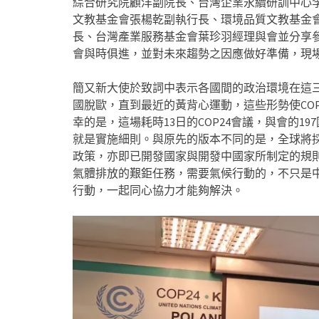
綜合研究院顧洋副院長、台灣企業永續研訓中心李
文教基金會張楊乾副執行長、環境品質文教基金
長、台灣產業服務基金會葉珍羽經理與會並分享參
會與時俱進，並對未來趨勢之因應做好準備，現場
簡又新大使於致詞中表示各國間的政治環境在這
國脫歐，直到最近的黃背心運動，這些形勢使CO
幸的是，這場耗時13日的COP24會議，與會的197
就是實施細則。與原先的版本不同的是，全球將
政策，亦即已開發國家與開發中國家所制定的規
氣體排放的艱鉅任務，需要氣候行動的，不只是
行動，一起同心協力才能夠解決。