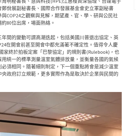
育明秘書長、慧與科技(HPE)江惠櫻資深協理、台達電子
會鄭佾展副秘書長、國際合作發展基金會史立軍副秘書
與COP24之觀察與見解，期望產、官、學、研與公民社
約80位出席，場面熱絡。
三年間的變動可謂高潮迭起，包括美國川普退出協定、英
P24在開會前甚至開會中都充滿著不確定性。值得令人慶
國家終於拍板定案「巴黎協定」的規則書(Rulebook)，也
採用統一的標準測量溫室氣體排放量，並衡量各國的氣候
則必須相同。隨著細則制定，下一個重點將會是減少溫室
中央政府訂立規範，更多實際作為是取決於企業與民間的