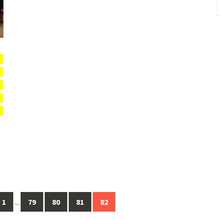
1
...
79
80
81
82