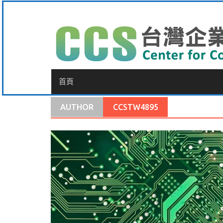
Skip
to
content
首頁
AUTHOR
CCSTW4895