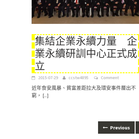
集結企業永續力量 企
業永續研訓中心正式成
立
2015-07-29
ccstw4895
Comment
近年食安風暴、貧富差距拉大及環安事件層出不
窮，
[...]
Previous
Posts