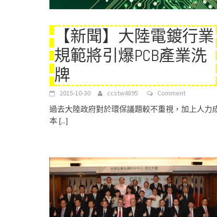
【新聞】大陸電鍍行業
規範將引爆PCB產業洗
牌
2015-10-30
ccstw4895
Comment
過去大陸政府對於環保議題較不重視，加上人力
本
[...]