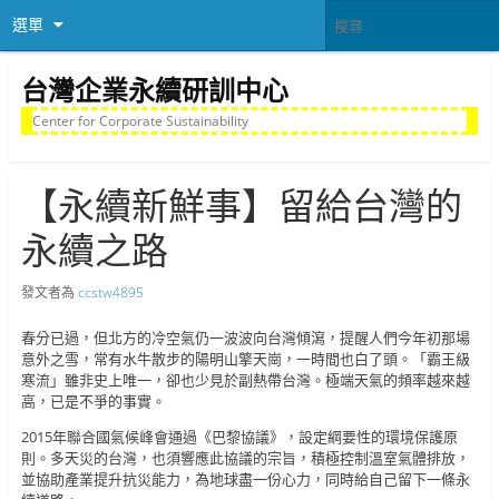
選單
台灣企業永續研訓中心
Center for Corporate Sustainability
【永續新鮮事】留給台灣的
永續之路
發文者為
ccstw4895
春分已過，但北方的冷空氣仍一波波向台灣傾瀉，提醒人們今年初那場
意外之雪，常有水牛散步的陽明山擎天崗，一時間也白了頭。「霸王級
寒流」雖非史上唯一，卻也少見於副熱帶台灣。極端天氣的頻率越來越
高，已是不爭的事實。
2015年聯合國氣候峰會通過《巴黎協議》，設定綱要性的環境保護原
則。多天災的台灣，也須響應此協議的宗旨，積極控制溫室氣體排放，
並協助產業提升抗災能力，為地球盡一份心力，同時給自己留下一條永