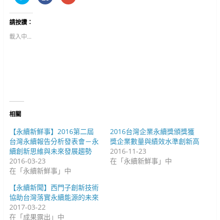
享
一
一
到
下
下
T
以
以
w
分
分
請按讚：
i
享
享
t
至
到
t
F
G
載入中...
e
a
o
r
c
o
(
e
g
在
b
l
新
o
e
視
o
+
窗
k
(
中
(
在
開
在
新
啟
新
視
)
視
窗
窗
中
中
開
相關
開
啟
啟
)
)
【永續新鮮事】2016第二屆
2016台灣企業永續獎頒獎獲
台灣永續報告分析發表會－永
獎企業數量與績效水準創新高
續創新思維與未來發展趨勢
2016-11-23
2016-03-23
在「永續新鮮事」中
在「永續新鮮事」中
【永續新聞】西門子創新技術
協助台灣落實永續能源的未來
2017-03-22
在「成果露出」中