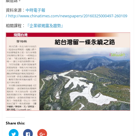
續道路。
資料來源：
中時電子報
/ http://www.chinatimes.com/newspapers/20160325000497-260109
相關課程：
『企業碳揭露及趨勢』
Share this:
分
按
按