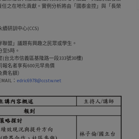
責任之在地化貢獻。實例分析將由「國泰金控」與「長榮
研訓中心(CCS)
伴聯盟」議題有興趣之民眾或學生。
分至5時。
台北市信義區基隆路一段333號30樓)
）前報名者享有600元早鳥價
免費名額）
EMAIL：
edric6978@ccstw.net