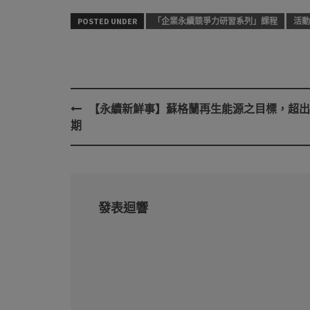
POSTED UNDER
「企業永續競爭力研習系列」課程
活動
【永續新鮮事】蘇格蘭再生能源之目標，超出
Post
期
navigation
發表迴響