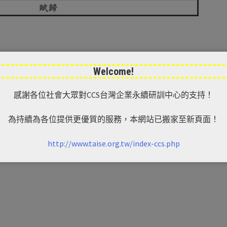
Welcome!
感謝各位社會大眾對CCS台灣企業永續研訓中心的支持！
浪費，學員完成報名繳費後因個人因素無法上課，依下列
為持續為各位提供更優質的服務，本網站已搬家至新頁面！
http://www.taise.org.tw/index-ccs.php