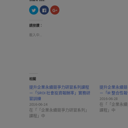
Share this:
分
按
按
享
一
一
到
下
下
Twitter(在
以
以
新
分
分
請按讚：
視
享
享
窗
至
到
中
Facebook(在
Google+
載入中...
開
新
(在
啟)
視
新
窗
視
中
窗
開
中
啟)
開
啟)
相關
提升企業永續競爭力研習系列課程
提升企業永續競
－「SROI 社會投資報酬率」實務研
－「IR 整合性
習訓練
2016-06-28
2016-06-24
在「「企業永續
在「「企業永續競爭力研習系列」
課程」中
課程」中