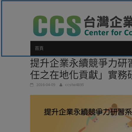
Skip
to
content
首頁
提升企業永續競爭力研
任之在地化貢獻」實務
2016-04-09
ccstw4895