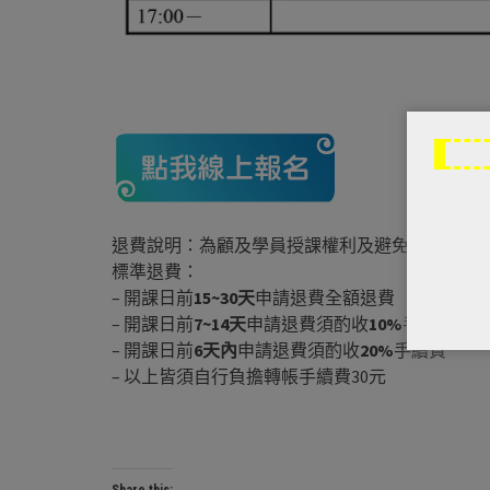
退費說明：為顧及學員授課權利及避免行政資源
標準退費：
– 開課日前
15~30
天
申請退費全額退費
– 開課日前
7~14
天
申請退費須酌收
10%
手續費
– 開課日前
6
天內
申請退費須酌收
20%
手續費
– 以上皆須自行負擔轉帳手續費30元