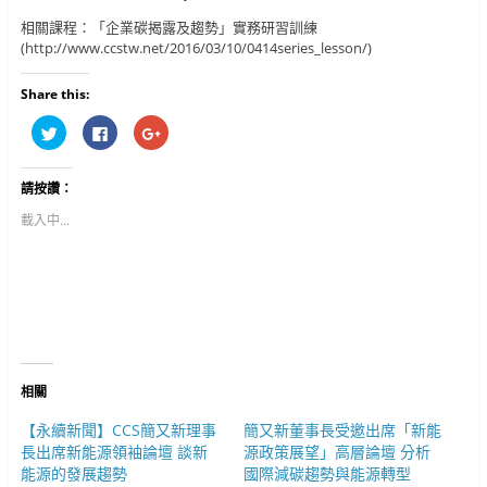
相關課程：「企業碳揭露及趨勢」實務研習訓練
(http://www.ccstw.net/2016/03/10/0414series_lesson/)
Share this:
分
按
按
享
一
一
到
下
下
T
以
以
w
分
分
請按讚：
i
享
享
t
至
到
t
F
G
載入中...
e
a
o
r
c
o
(
e
g
在
b
l
新
o
e
視
o
+
窗
k
(
中
(
在
開
在
新
啟
新
視
)
視
窗
窗
中
中
開
相關
開
啟
啟
)
)
【永續新聞】CCS簡又新理事
簡又新董事長受邀出席「新能
長出席新能源領袖論壇 談新
源政策展望」高層論壇 分析
能源的發展趨勢
國際減碳趨勢與能源轉型