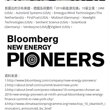
其選出的分布美國、德國及荷蘭的「2016新能源先鋒」10家企業：24M
(USA)、AutoGrid Systems (USA)、Emergya Wind Technologies (The
Netherlands)、FirstFuel (USA)、Mobisol (Germany)、Newlight
Technologies (USA)、Sentient Science (USA)、SolarKiosk
(Germany)、Verdezyne (USA)及Vigilent (USA)。
資料來源：
1.http://www.bloomberg.com/company/new-energy-pioneers/
2.http://about.bnef.com/summit/event/new-york/
3.http://about.bnef.com/press-releases/10-companies-chosen-as-
2016-new-energy-pioneers-at-ninth-annual-bloomberg-new-energy-
finance-summit-in-new-york-city/
4.http://www.climateactionprogramme.org/news/top_10_cleantech_i
nnovators_announced_by_bnef