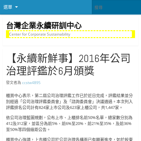
選單
台灣企業永續研訓中心
Center for Corporate Sustainability
【永續新鮮事】2016年公司
治理評鑑於6月頒獎
發文者為
ccstw4895
櫃買中心表示，第二屆公司治理評鑑工作已於近日完成，評鑑結果並分
別經過「公司治理評鑑委員會」及「諮詢委員會」決議通過。本次列入
評鑑排名公司計有824家上市公司及623家上櫃公司，共1,447家。
依公司治理藍圖規劃，公布上市、上櫃排名前50%名單，總家數分別為
412及312家，並區分為前5%、前6%至20%、前21%至35%，及前36%
至50%等四個級距公告。
櫃買中心強調，上市櫃公司於公司治理各構面已有顯著進步，如於股東