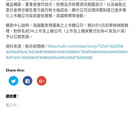
權益構面、董事會運作部分、財務及非財務資訊揭露部分，以及編製企
業社會責任報告書方面均有大幅成長，顯示公司治理評鑑制度已逐步導
引上市櫃公司採用最佳實務，與國際標準接軌。
櫃買中心說明，為鼓勵表現優異之上市櫃公司，預計於6月前舉辦頒獎典
禮，對排名前5%上市及上櫃公司（上市及上櫃家數分別為41家及31家）
予以公開表揚。
資料來源：聯合新聞網 /
http://udn.com/news/story/7254/1620358-
%E5%85%AC%E5%8F%B8%E6%B2%BB%E7%90%86%E8%A9%95%E9
%91%91-6%E6%9C%88%E9%A0%92%E7%8D%8E
Share this:
分
按
按
享
一
一
到
下
下
T
以
以
w
分
分
請按讚：
i
享
享
t
至
到
t
F
G
載入中...
e
a
o
r
c
o
(
e
g
在
b
l
新
o
e
視
o
+
窗
k
(
中
(
在