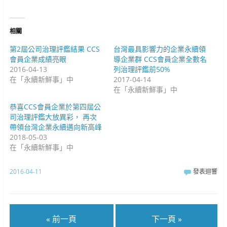
開
在
新
啟
新
視
)
視
窗
窗
中
中
開
相關
開
啟
啟
)
)
第2屆公司治理評鑑結果 CCS
台灣最具影響力的企業永續領
會員企業成績亮眼
導企業群 CCS會員企業全數名
2016-04-13
列治理評鑑前50%
在「永續新鮮事」中
2017-04-14
在「永續新鮮事」中
恭喜CCS會員企業於第四屆公
司治理評鑑大放異彩， 再次
帶領台灣企業永續邁向新高峰
2018-05-03
在「永續新鮮事」中
2016-04-11
發表迴響
« 前一頁
下一頁 »