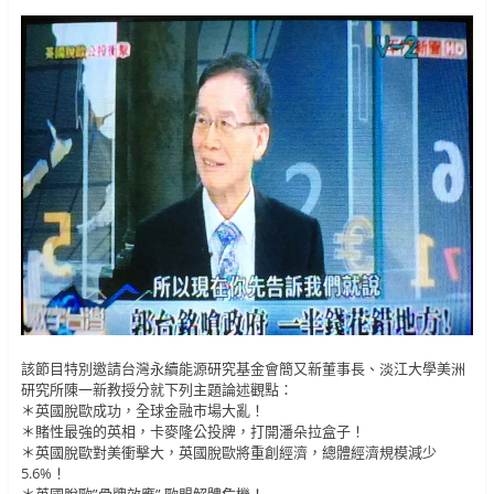
該節目特別邀請台灣永續能源研究基金會簡又新董事長、淡江大學美洲
研究所陳一新教授分就下列主題論述觀點：
＊英國脫歐成功，全球金融市場大亂！
＊賭性最強的英相，卡麥隆公投牌，打開潘朵拉盒子！
＊英國脫歐對美衝擊大，英國脫歐將重創經濟，總體經濟規模減少
5.6%！
＊英國脫歐”骨牌效應” 歐盟解體危機！