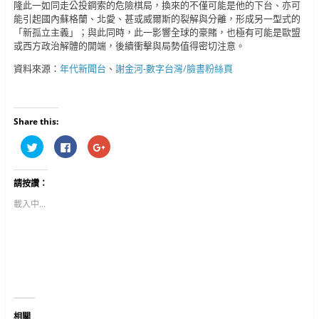
隆此一如同走公投鋼索的危險棋局，換來的不僅可能是他的下台、亦可
能引起國內蘇格蘭、北愛、甚或威爾斯的裂解與分離，形成另一型式的
「新孤立主義」；與此同時，此一影響全球的豪賭，也極有可能是歐盟
或西方政治解體的開端，後續衝擊與局勢值得密切注意。
資料來源：
年代新聞台
、
謝金河-數字台灣/臉書粉絲頁
Share this:
分
按
按
享
一
一
到
下
下
T
以
以
w
分
分
請按讚：
i
享
享
t
至
到
t
F
G
載入中...
e
a
o
r
c
o
(
e
g
在
b
l
新
o
e
視
o
+
窗
k
(
中
(
在
開
在
新
啟
新
視
)
視
窗
窗
中
中
開
相關