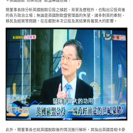
簡董事長除分析英國脫歐公投之緣起、背景及歷程外，也點出公投背後
的各方政治立場；無論是英國對歐盟管理面的失望、諸多對英的牽制、
移民及經貿等問題，在在都對本次公投及其結果有著莫大的影響。
此外，簡董事長也就英國脫歐後的情況進行解析，其指出英國首相卡麥